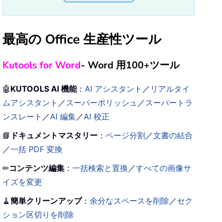
最高の Office 生産性ツール
Kutools for Word
- Word 用100+ツール
🤖
KUTOOLS AI 機能
：
AI アシスタント
／
リアルタイ
ムアシスタント
／
スーパーポリッシュ
／
スーパートラ
ンスレート
／
AI 編集
／
AI 校正
📘
ドキュメントマスタリー
：
ページ分割
／
文書の結合
／
一括 PDF 変換
✏
コンテンツ編集
：
一括検索と置換
／
すべての画像サ
イズを変更
🧹
簡単クリーンアップ
：
余分なスペースを削除
／
セク
ション区切りを削除