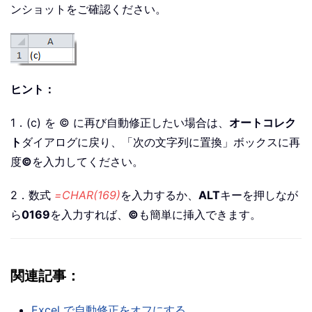
ンショットをご確認ください。
ヒント：
1．(c) を © に再び自動修正したい場合は、
オートコレク
ト
ダイアログに戻り、「次の文字列に置換」ボックスに再
度
©
を入力してください。
2．数式
=CHAR(169)
を入力するか、
ALT
キーを押しなが
ら
0169
を入力すれば、
©
も簡単に挿入できます。
関連記事：
Excel で自動修正をオフにする