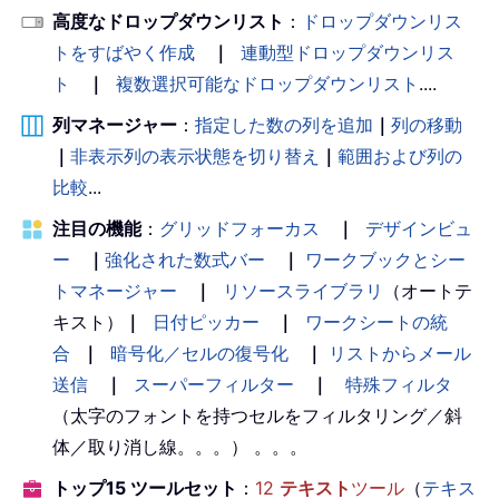
高度なドロップダウンリスト
：
ドロップダウンリス
トをすばやく作成
｜
連動型ドロップダウンリス
ト
｜
複数選択可能なドロップダウンリスト
....
列マネージャー
：
指定した数の列を追加
｜
列の移動
｜
非表示列の表示状態を切り替え
｜
範囲および列の
比較
...
注目の機能
：
グリッドフォーカス
｜
デザインビュ
ー
｜
強化された数式バー
｜
ワークブックとシー
トマネージャー
｜
リソースライブラリ
（オートテ
キスト）
｜
日付ピッカー
｜
ワークシートの統
合
｜
暗号化／セルの復号化
｜
リストからメール
送信
｜
スーパーフィルター
｜
特殊フィルタ
（太字のフォントを持つセルをフィルタリング／斜
体／取り消し線。。。） 。。。
トップ15 ツールセット
：
12
テキスト
ツール
（
テキス