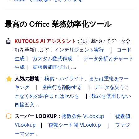
最高の Office 業務効率化ツール
🤖
KUTOOLS AI アシスタント
：次に基づいてデータ分
析を革新します：
インテリジェント実行
｜
コード
生成
｜
カスタム数式作成
｜
データ分析とチャート
生成
｜
拡張機能呼び出し
…
人気の機能
：
検索・ハイライト、または重複をマー
キング
｜
空白行を削除する
｜
データを失うこ
となく列の結合またはセルを
｜
数式を使用しない
四捨五入
...
スーパー LOOKUP
：
複数条件 VLookup
｜
複数値
VLookup
｜
複数シート間 VLookup
｜
ファジ
ーマッチ
....