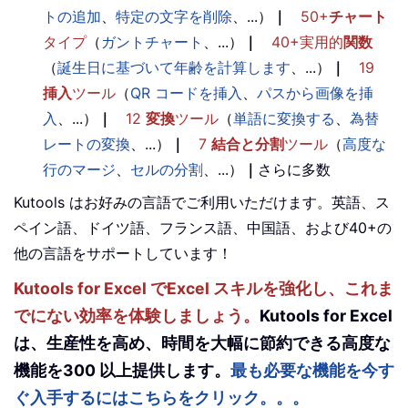
トの追加
、
特定の文字を削除
、...）
｜
50+
チャート
タイプ
（
ガントチャート
、...）
｜
40+実用的
関数
（
誕生日に基づいて年齢を計算します
、...）
｜
19
挿入
ツール
（
QR コードを挿入
、
パスから画像を挿
入
、...）
｜
12
変換
ツール
（
単語に変換する
、
為替
レートの変換
、...）
｜
7
結合と分割
ツール
（
高度な
行のマージ
、
セルの分割
、...）
｜
さらに多数
Kutools はお好みの言語でご利用いただけます。英語、ス
ペイン語、ドイツ語、フランス語、中国語、および40+の
他の言語をサポートしています！
Kutools for Excel でExcel スキルを強化し、これま
でにない効率を体験しましょう。
Kutools for Excel
は、生産性を高め、時間を大幅に節約できる高度な
機能を300 以上提供します。
最も必要な機能を今す
ぐ入手するにはこちらをクリック。。。