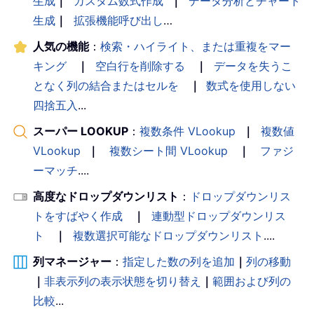
生成
｜
カスタム数式作成
｜
データ分析とチャート
生成
｜
拡張機能呼び出し
…
人気の機能
：
検索・ハイライト、または重複をマー
キング
｜
空白行を削除する
｜
データを失うこ
となく列の結合またはセルを
｜
数式を使用しない
四捨五入
...
スーパー LOOKUP
：
複数条件 VLookup
｜
複数値
VLookup
｜
複数シート間 VLookup
｜
ファジ
ーマッチ
....
高度なドロップダウンリスト
：
ドロップダウンリス
トをすばやく作成
｜
連動型ドロップダウンリス
ト
｜
複数選択可能なドロップダウンリスト
....
列マネージャー
：
指定した数の列を追加
｜
列の移動
｜
非表示列の表示状態を切り替え
｜
範囲および列の
比較
...