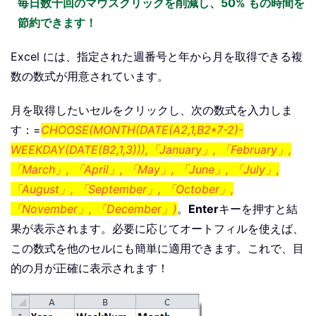
毎日数千回のマウスクリックを削減し、50% もの時間を
節約できます！
Excel には、指定された週番号と年から月を取得できる複
数の数式が用意されています。
月を取得したいセルをクリックし、次の数式を入力しま
す：=
CHOOSE(MONTH(DATE(A2,1,B2*7-2)-
WEEKDAY(DATE(B2,1,3))),「January」, 「February」,
「March」, 「April」, 「May」, 「June」, 「July」,
「August」, 「September」, 「October」,
「November」, 「December」)
。
Enter
キーを押すと結
果が表示されます。必要に応じてオートフィルを使えば、
この数式を他のセルにも簡単に適用できます。これで、目
的の月が正確に表示されます！