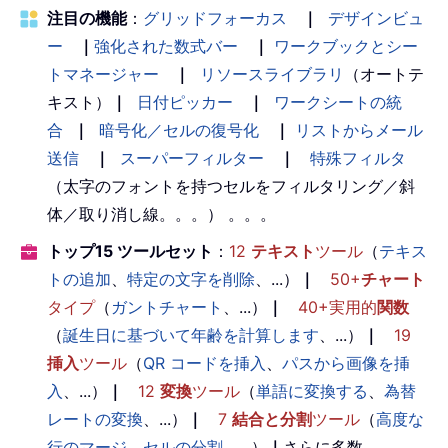
注目の機能
：
グリッドフォーカス
｜
デザインビュ
ー
｜
強化された数式バー
｜
ワークブックとシー
トマネージャー
｜
リソースライブラリ
（オートテ
キスト）
｜
日付ピッカー
｜
ワークシートの統
合
｜
暗号化／セルの復号化
｜
リストからメール
送信
｜
スーパーフィルター
｜
特殊フィルタ
（太字のフォントを持つセルをフィルタリング／斜
体／取り消し線。。。） 。。。
トップ15 ツールセット
：
12
テキスト
ツール
（
テキス
トの追加
、
特定の文字を削除
、...）
｜
50+
チャート
タイプ
（
ガントチャート
、...）
｜
40+実用的
関数
（
誕生日に基づいて年齢を計算します
、...）
｜
19
挿入
ツール
（
QR コードを挿入
、
パスから画像を挿
入
、...）
｜
12
変換
ツール
（
単語に変換する
、
為替
レートの変換
、...）
｜
7
結合と分割
ツール
（
高度な
行のマージ
、
セルの分割
、...）
｜
さらに多数