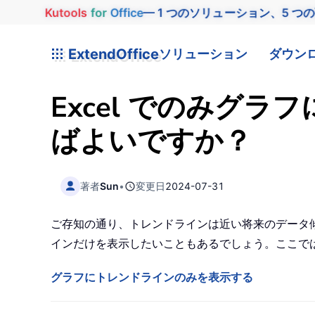
Kutools
for
Office
— 1 つのソリューション、5 つ
ExtendOffice
ソリューション
ダウン
Excel でのみグ
ばよいですか？
著者
Sun
•
変更日
2024-07-31
ご存知の通り、トレンドラインは近い将来のデータ
インだけを表示したいこともあるでしょう。ここでは
グラフにトレンドラインのみを表示する