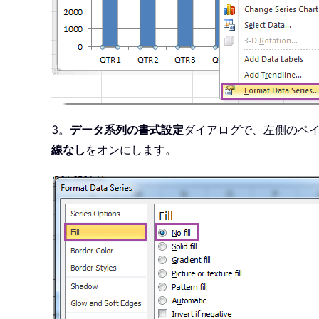
3。
データ系列の書式設定
ダイアログで、左側のペ
線なし
をオンにします。