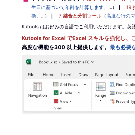
生日に基づいて年齢を計算します
、...）
｜
19
換
、...）
｜
7
結合と分割
ツール
（
高度な行の
Kutools はお好みの言語でご利用いただけます
Kutools for Excel でExcel スキ
高度な機能を300 以上提供します。
最も必要