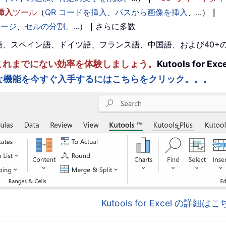
挿入
ツール
（
QR コードを挿入
、
パスから画像を挿入
、...）
｜
マージ
、
セルの分割
、...）
｜
さらに多数
。英語、スペイン語、ドイツ語、フランス語、中国語、および40
ルを強化し、これまでにない効率を体験しましょう。
Kutools fo
な機能を今すぐ入手するにはこちらをクリック。。。
Kutools for Excel の詳細