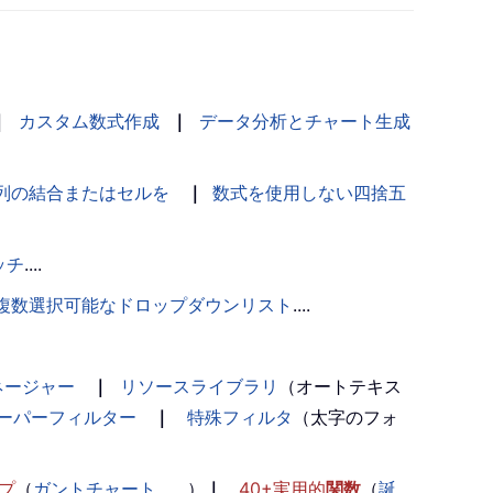
｜
カスタム数式作成
｜
データ分析とチャート生成
列の結合またはセルを
｜
数式を使用しない四捨五
ッチ
....
複数選択可能なドロップダウンリスト
....
ネージャー
｜
リソースライブラリ
（オートテキス
ーパーフィルター
｜
特殊フィルタ
（太字のフォ
プ
（
ガントチャート
、...）
｜
40+実用的
関数
（
誕