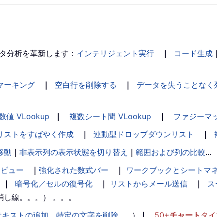
タ分析を革新します：
インテリジェント実行
｜
コード生成
マーキング
｜
空白行を削除する
｜
データを失うことなく
数値 VLookup
｜
複数シート間 VLookup
｜
ファジーマ
リストをすばやく作成
｜
連動型ドロップダウンリスト
｜
移動
｜
非表示列の表示状態を切り替え
｜
範囲および列の比較
...
ンビュー
｜
強化された数式バー
｜
ワークブックとシートマ
｜
暗号化／セルの復号化
｜
リストからメール送信
｜
ス
消し線。。。） 。。。
テキストの追加
、
特定の文字を削除
、...）
｜
50+
チャート
タイ