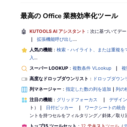
最高の Office 業務効率化ツール
🤖
KUTOOLS AI アシスタント
：次に基づいてデー
｜
拡張機能呼び出し
…
人気の機能
：
検索・ハイライト、または重複を
入
...
スーパー LOOKUP
：
複数条件 VLookup
｜
複
高度なドロップダウンリスト
：
ドロップダウン
列マネージャー
：
指定した数の列を追加
｜
列の
注目の機能
：
グリッドフォーカス
｜
デザイ
ト）
｜
日付ピッカー
｜
ワークシートの統合
ントを持つセルをフィルタリング／斜体／取り
トップ15 ツールセット
：
12
テキスト
ツール
（