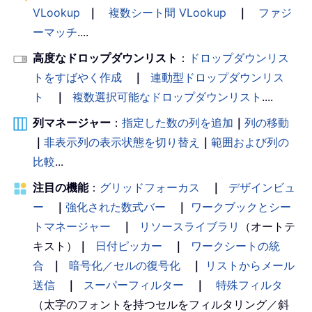
VLookup
｜
複数シート間 VLookup
｜
ファジ
ーマッチ
....
高度なドロップダウンリスト
：
ドロップダウンリス
トをすばやく作成
｜
連動型ドロップダウンリス
ト
｜
複数選択可能なドロップダウンリスト
....
列マネージャー
：
指定した数の列を追加
｜
列の移動
｜
非表示列の表示状態を切り替え
｜
範囲および列の
比較
...
注目の機能
：
グリッドフォーカス
｜
デザインビュ
ー
｜
強化された数式バー
｜
ワークブックとシー
トマネージャー
｜
リソースライブラリ
（オートテ
キスト）
｜
日付ピッカー
｜
ワークシートの統
合
｜
暗号化／セルの復号化
｜
リストからメール
送信
｜
スーパーフィルター
｜
特殊フィルタ
（太字のフォントを持つセルをフィルタリング／斜