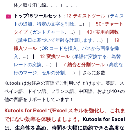
体／取り消し線。。。） 。。。
トップ15 ツールセット
：
12
テキスト
ツール
（
テキス
トの追加
、
特定の文字を削除
、...）
｜
50+
チャート
タイプ
（
ガントチャート
、...）
｜
40+実用的
関数
（
誕生日に基づいて年齢を計算します
、...）
｜
19
挿入
ツール
（
QR コードを挿入
、
パスから画像を挿
入
、...）
｜
12
変換
ツール
（
単語に変換する
、
為替
レートの変換
、...）
｜
7
結合と分割
ツール
（
高度な
行のマージ
、
セルの分割
、...）
｜
さらに多数
Kutools はお好みの言語でご利用いただけます。英語、ス
ペイン語、ドイツ語、フランス語、中国語、および40+の
他の言語をサポートしています！
Kutools for Excel でExcel スキルを強化し、これま
でにない効率を体験しましょう。
Kutools for Excel
は、生産性を高め、時間を大幅に節約できる高度な