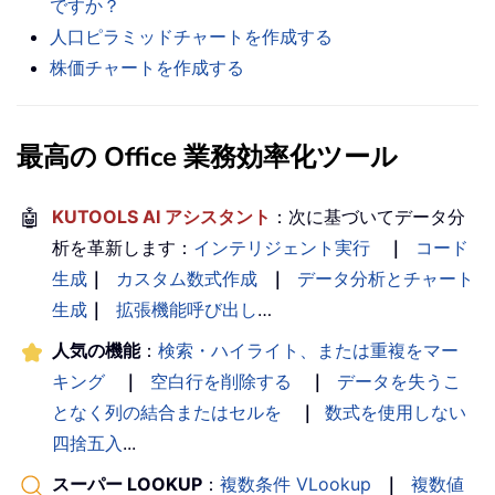
ですか？
人口ピラミッドチャートを作成する
株価チャートを作成する
最高の Office 業務効率化ツール
🤖
KUTOOLS AI アシスタント
：次に基づいてデータ分
析を革新します：
インテリジェント実行
｜
コード
生成
｜
カスタム数式作成
｜
データ分析とチャート
生成
｜
拡張機能呼び出し
…
人気の機能
：
検索・ハイライト、または重複をマー
キング
｜
空白行を削除する
｜
データを失うこ
となく列の結合またはセルを
｜
数式を使用しない
四捨五入
...
スーパー LOOKUP
：
複数条件 VLookup
｜
複数値