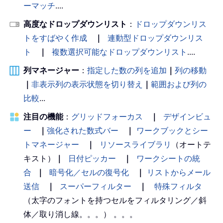
ーマッチ
....
高度なドロップダウンリスト
：
ドロップダウンリス
トをすばやく作成
｜
連動型ドロップダウンリス
ト
｜
複数選択可能なドロップダウンリスト
....
列マネージャー
：
指定した数の列を追加
｜
列の移動
｜
非表示列の表示状態を切り替え
｜
範囲および列の
比較
...
注目の機能
：
グリッドフォーカス
｜
デザインビュ
ー
｜
強化された数式バー
｜
ワークブックとシー
トマネージャー
｜
リソースライブラリ
（オートテ
キスト）
｜
日付ピッカー
｜
ワークシートの統
合
｜
暗号化／セルの復号化
｜
リストからメール
送信
｜
スーパーフィルター
｜
特殊フィルタ
（太字のフォントを持つセルをフィルタリング／斜
体／取り消し線。。。） 。。。