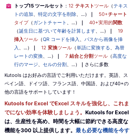
トップ15 ツールセット
：
12
テキスト
ツール
（
テキス
トの追加
、
特定の文字を削除
、...）
｜
50+
チャート
タイプ
（
ガントチャート
、...）
｜
40+実用的
関数
（
誕生日に基づいて年齢を計算します
、...）
｜
19
挿入
ツール
（
QR コードを挿入
、
パスから画像を挿
入
、...）
｜
12
変換
ツール
（
単語に変換する
、
為替
レートの変換
、...）
｜
7
結合と分割
ツール
（
高度な
行のマージ
、
セルの分割
、...）
｜
さらに多数
Kutools はお好みの言語でご利用いただけます。英語、ス
ペイン語、ドイツ語、フランス語、中国語、および40+の
他の言語をサポートしています！
Kutools for Excel でExcel スキルを強化し、これま
でにない効率を体験しましょう。
Kutools for Excel
は、生産性を高め、時間を大幅に節約できる高度な
機能を300 以上提供します。
最も必要な機能を今す