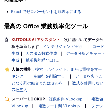
Excel でゼロパーセントを非表示にする
最高の Office 業務効率化ツール
🤖
KUTOOLS AI アシスタント
：次に基づいてデータ分
析を革新します：
インテリジェント実行
｜
コード
生成
｜
カスタム数式作成
｜
データ分析とチャート
生成
｜
拡張機能呼び出し
…
人気の機能
：
検索・ハイライト、または重複をマー
キング
｜
空白行を削除する
｜
データを失うこ
となく列の結合またはセルを
｜
数式を使用しない
四捨五入
...
スーパー LOOKUP
：
複数条件 VLookup
｜
複数値
VLookup
｜
複数シート間 VLookup
｜
ファジ