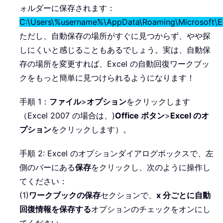
ォルダーに保存されます：
C:\Users\%username%\AppData\Roaming\Microsoft\E
ただし、自動保存の場所がすぐに見つからず、やや探
しにくいと感じることもあるでしょう。実は、自動保
存の場所を変更すれば、Excel の自動回復ワークブッ
クをもっと簡単に見つけられるようになります！
手順 1：
ファイル
>
オプション
をクリックします
（Excel 2007 の場合は、)
Office ボタン
>
Excel のオ
プション
をクリックします）。
手順 2: Excel のオプションダイアログボックスで、左
側のバーにある
保存
をクリックし、次のように操作し
てください：
(1)
ワークブックの保存
セクションで、
x 分ごとに自動
回復情報を保存する
オプションのチェックをオンにし