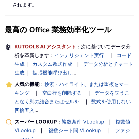
されます。
最高の Office 業務効率化ツール
🤖
KUTOOLS AI アシスタント
：次に基づいてデータ分
析を革新します：
インテリジェント実行
｜
コード
生成
｜
カスタム数式作成
｜
データ分析とチャート
生成
｜
拡張機能呼び出し
…
人気の機能
：
検索・ハイライト、または重複をマー
キング
｜
空白行を削除する
｜
データを失うこ
となく列の結合またはセルを
｜
数式を使用しない
四捨五入
...
スーパー LOOKUP
：
複数条件 VLookup
｜
複数値
VLookup
｜
複数シート間 VLookup
｜
ファジ