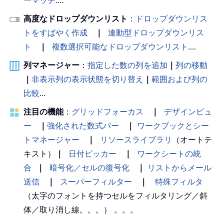
ーマッチ
....
高度なドロップダウンリスト
：
ドロップダウンリス
トをすばやく作成
｜
連動型ドロップダウンリス
ト
｜
複数選択可能なドロップダウンリスト
....
列マネージャー
：
指定した数の列を追加
｜
列の移動
｜
非表示列の表示状態を切り替え
｜
範囲および列の
比較
...
注目の機能
：
グリッドフォーカス
｜
デザインビュ
ー
｜
強化された数式バー
｜
ワークブックとシー
トマネージャー
｜
リソースライブラリ
（オートテ
キスト）
｜
日付ピッカー
｜
ワークシートの統
合
｜
暗号化／セルの復号化
｜
リストからメール
送信
｜
スーパーフィルター
｜
特殊フィルタ
（太字のフォントを持つセルをフィルタリング／斜
体／取り消し線。。。） 。。。