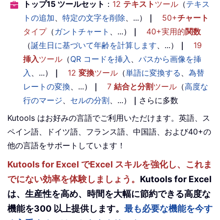
トップ15 ツールセット
：
12
テキスト
ツール
（
テキス
トの追加
、
特定の文字を削除
、...）
｜
50+
チャート
タイプ
（
ガントチャート
、...）
｜
40+実用的
関数
（
誕生日に基づいて年齢を計算します
、...）
｜
19
挿入
ツール
（
QR コードを挿入
、
パスから画像を挿
入
、...）
｜
12
変換
ツール
（
単語に変換する
、
為替
レートの変換
、...）
｜
7
結合と分割
ツール
（
高度な
行のマージ
、
セルの分割
、...）
｜
さらに多数
Kutools はお好みの言語でご利用いただけます。英語、ス
ペイン語、ドイツ語、フランス語、中国語、および40+の
他の言語をサポートしています！
Kutools for Excel でExcel スキルを強化し、これま
でにない効率を体験しましょう。
Kutools for Excel
は、生産性を高め、時間を大幅に節約できる高度な
機能を300 以上提供します。
最も必要な機能を今す