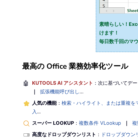
素晴らしい！Exce
けます！
毎日数千回のマウ
最高の Office 業務効率化ツール
🤖
KUTOOLS AI アシスタント
：次に基づいてデー
｜
拡張機能呼び出し
…
人気の機能
：
検索・ハイライト、または重複を
入
...
スーパー LOOKUP
：
複数条件 VLookup
｜
複
高度なドロップダウンリスト
：
ドロップダウン