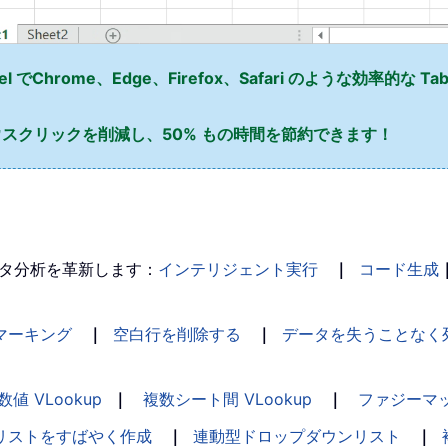
l でChrome、Edge、Firefox、Safari のような効率的な T
スクリックを削減し、50% もの時間を節約できます！
タ分析を革新します：
インテリジェント実行
｜
コード生成
マーキング
｜
空白行を削除する
｜
データを失うことなく
数値 VLookup
｜
複数シート間 VLookup
｜
ファジーマ
リストをすばやく作成
｜
連動型ドロップダウンリスト
｜