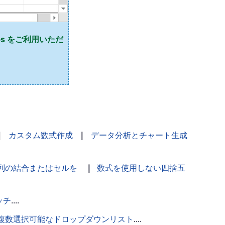
abs をご利用いただ
｜
カスタム数式作成
｜
データ分析とチャート生成
列の結合またはセルを
｜
数式を使用しない四捨五
ッチ
....
複数選択可能なドロップダウンリスト
....