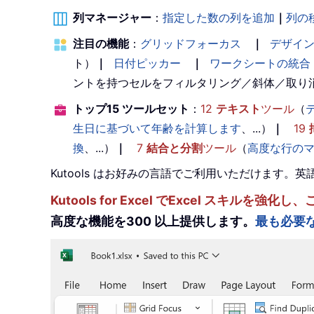
列マネージャー
：
指定した数の列を追加
｜
列の
注目の機能
：
グリッドフォーカス
｜
デザイ
ト）
｜
日付ピッカー
｜
ワークシートの統合
ントを持つセルをフィルタリング／斜体／取り
トップ15 ツールセット
：
12
テキスト
ツール
（
生日に基づいて年齢を計算します
、...）
｜
19
換
、...）
｜
7
結合と分割
ツール
（
高度な行の
Kutools はお好みの言語でご利用いただけます
Kutools for Excel でExcel スキ
高度な機能を300 以上提供します。
最も必要