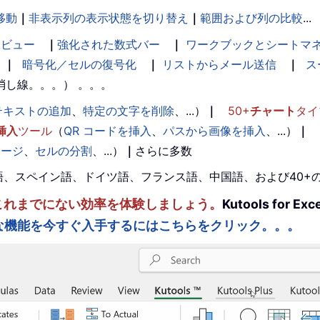
移動
｜
非表示列の表示状態を切り替え
｜
範囲および列の比較
...
ンビュー
｜
強化された数式バー
｜
ワークブックとシートマ
｜
暗号化／セルの復号化
｜
リストからメール送信
｜
ス
消し線。。。） 。。。
テキストの追加
、
特定の文字を削除
、...）
｜
50+
チャート
タイ
挿入
ツール
（
QR コードを挿入
、
パスから画像を挿入
、...）
｜
マージ
、
セルの分割
、...）
｜
さらに多数
。英語、スペイン語、ドイツ語、フランス語、中国語、および40
ルを強化し、これまでにない効率を体験しましょう。
Kutools fo
な機能を今すぐ入手するにはこちらをクリック。。。