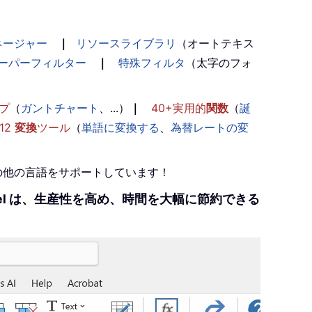
ネージャー
｜
リソースライブラリ
（オートテキス
ーパーフィルター
｜
特殊フィルタ
（太字のフォ
プ
（
ガントチャート
、...）
｜
40+実用的
関数
（
誕
12
変換
ツール
（
単語に変換する
、
為替レートの変
+の他の言語をサポートしています！
r Excel は、生産性を高め、時間を大幅に節約できる