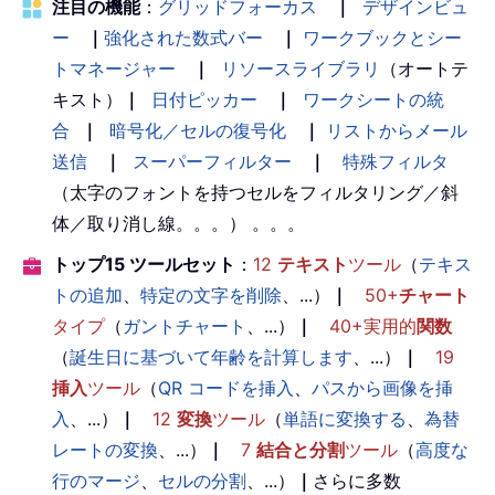
注目の機能
：
グリッドフォーカス
｜
デザインビュ
ー
｜
強化された数式バー
｜
ワークブックとシー
トマネージャー
｜
リソースライブラリ
（オートテ
キスト）
｜
日付ピッカー
｜
ワークシートの統
合
｜
暗号化／セルの復号化
｜
リストからメール
送信
｜
スーパーフィルター
｜
特殊フィルタ
（太字のフォントを持つセルをフィルタリング／斜
体／取り消し線。。。） 。。。
トップ15 ツールセット
：
12
テキスト
ツール
（
テキス
トの追加
、
特定の文字を削除
、...）
｜
50+
チャート
タイプ
（
ガントチャート
、...）
｜
40+実用的
関数
（
誕生日に基づいて年齢を計算します
、...）
｜
19
挿入
ツール
（
QR コードを挿入
、
パスから画像を挿
入
、...）
｜
12
変換
ツール
（
単語に変換する
、
為替
レートの変換
、...）
｜
7
結合と分割
ツール
（
高度な
行のマージ
、
セルの分割
、...）
｜
さらに多数