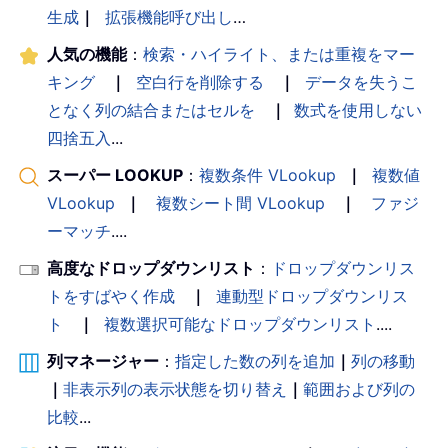
生成
｜
拡張機能呼び出し
…
人気の機能
：
検索・ハイライト、または重複をマー
キング
｜
空白行を削除する
｜
データを失うこ
となく列の結合またはセルを
｜
数式を使用しない
四捨五入
...
スーパー LOOKUP
：
複数条件 VLookup
｜
複数値
VLookup
｜
複数シート間 VLookup
｜
ファジ
ーマッチ
....
高度なドロップダウンリスト
：
ドロップダウンリス
トをすばやく作成
｜
連動型ドロップダウンリス
ト
｜
複数選択可能なドロップダウンリスト
....
列マネージャー
：
指定した数の列を追加
｜
列の移動
｜
非表示列の表示状態を切り替え
｜
範囲および列の
比較
...