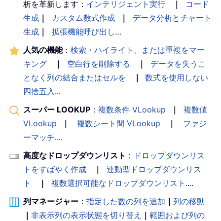
析を革新します：
インテリジェント実行
｜
コード
生成
｜
カスタム数式作成
｜
データ分析とチャート
生成
｜
拡張機能呼び出し
…
人気の機能
：
検索・ハイライト、または重複をマー
キング
｜
空白行を削除する
｜
データを失うこ
となく列の結合またはセルを
｜
数式を使用しない
四捨五入
...
スーパー LOOKUP
：
複数条件 VLookup
｜
複数値
VLookup
｜
複数シート間 VLookup
｜
ファジ
ーマッチ
....
高度なドロップダウンリスト
：
ドロップダウンリス
トをすばやく作成
｜
連動型ドロップダウンリス
ト
｜
複数選択可能なドロップダウンリスト
....
列マネージャー
：
指定した数の列を追加
｜
列の移動
｜
非表示列の表示状態を切り替え
｜
範囲および列の