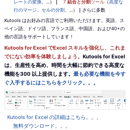
レートの変換
、...）
｜
7
結合と分割
ツール
（
高度な
行のマージ
、
セルの分割
、...）
｜
さらに多数
Kutools はお好みの言語でご利用いただけます。英語、ス
ペイン語、ドイツ語、フランス語、中国語、および40+の
他の言語をサポートしています！
Kutools for Excel でExcel スキルを強化し、これま
でにない効率を体験しましょう。
Kutools for Excel
は、生産性を高め、時間を大幅に節約できる高度な
機能を300 以上提供します。
最も必要な機能を今す
ぐ入手するにはこちらをクリック。。。
Kutools for Excel の詳細はこちら。。。
無料ダウンロード。。。