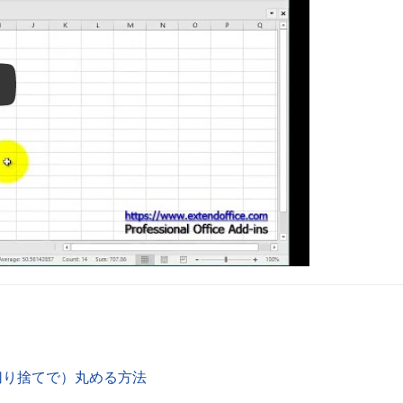
ay
／切り捨てで）丸める方法