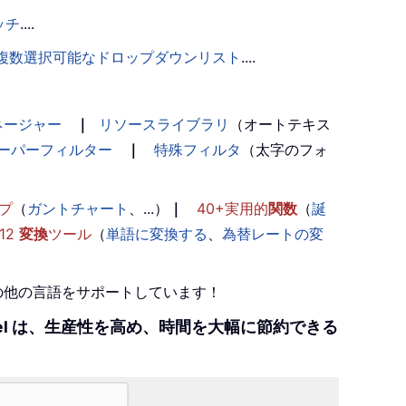
ッチ
....
複数選択可能なドロップダウンリスト
....
ネージャー
｜
リソースライブラリ
（オートテキス
ーパーフィルター
｜
特殊フィルタ
（太字のフォ
プ
（
ガントチャート
、...）
｜
40+実用的
関数
（
誕
12
変換
ツール
（
単語に変換する
、
為替レートの変
+の他の言語をサポートしています！
r Excel は、生産性を高め、時間を大幅に節約できる