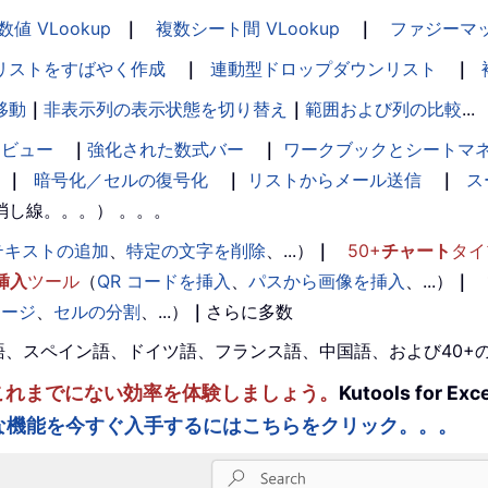
数値 VLookup
｜
複数シート間 VLookup
｜
ファジーマ
リストをすばやく作成
｜
連動型ドロップダウンリスト
｜
移動
｜
非表示列の表示状態を切り替え
｜
範囲および列の比較
...
ンビュー
｜
強化された数式バー
｜
ワークブックとシートマ
｜
暗号化／セルの復号化
｜
リストからメール送信
｜
ス
消し線。。。） 。。。
テキストの追加
、
特定の文字を削除
、...）
｜
50+
チャート
タイ
挿入
ツール
（
QR コードを挿入
、
パスから画像を挿入
、...）
｜
マージ
、
セルの分割
、...）
｜
さらに多数
。英語、スペイン語、ドイツ語、フランス語、中国語、および40
ルを強化し、これまでにない効率を体験しましょう。
Kutools fo
な機能を今すぐ入手するにはこちらをクリック。。。