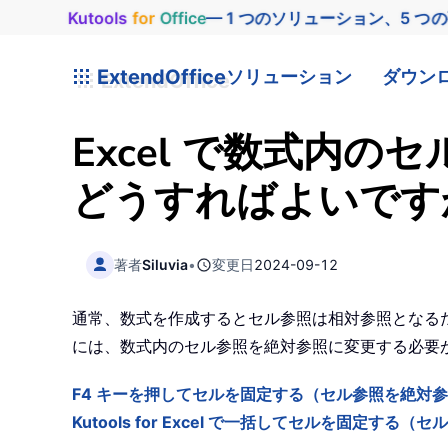
Kutools
for
Office
— 1 つのソリューション、5 つ
ExtendOffice
ソリューション
ダウン
Excel で数式内
どうすればよいです
著者
Siluvia
•
変更日
2024-09-12
通常、数式を作成するとセル参照は相対参照となる
には、数式内のセル参照を絶対参照に変更する必要が
F4 キーを押してセルを固定する（セル参照を絶対
Kutools for Excel で一括してセルを固定す