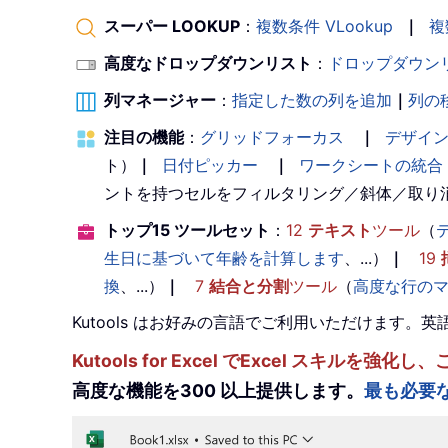
スーパー LOOKUP
：
複数条件 VLookup
｜
複
高度なドロップダウンリスト
：
ドロップダウン
列マネージャー
：
指定した数の列を追加
｜
列の
注目の機能
：
グリッドフォーカス
｜
デザイ
ト）
｜
日付ピッカー
｜
ワークシートの統合
ントを持つセルをフィルタリング／斜体／取り
トップ15 ツールセット
：
12
テキスト
ツール
（
生日に基づいて年齢を計算します
、...）
｜
19
換
、...）
｜
7
結合と分割
ツール
（
高度な行の
Kutools はお好みの言語でご利用いただけます
Kutools for Excel でExcel スキ
高度な機能を300 以上提供します。
最も必要