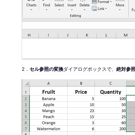
2．
セル参照の変換
ダイアログボックスで、
絶対参