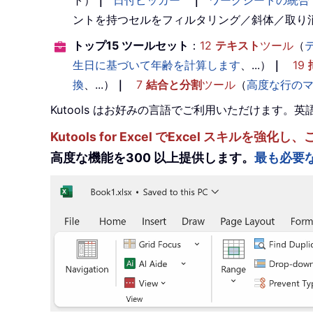
ト）
｜
日付ピッカー
｜
ワークシートの統合
ントを持つセルをフィルタリング／斜体／取り
トップ15 ツールセット
：
12
テキスト
ツール
（
生日に基づいて年齢を計算します
、...）
｜
19
換
、...）
｜
7
結合と分割
ツール
（
高度な行の
Kutools はお好みの言語でご利用いただけます
Kutools for Excel でExcel スキ
高度な機能を300 以上提供します。
最も必要