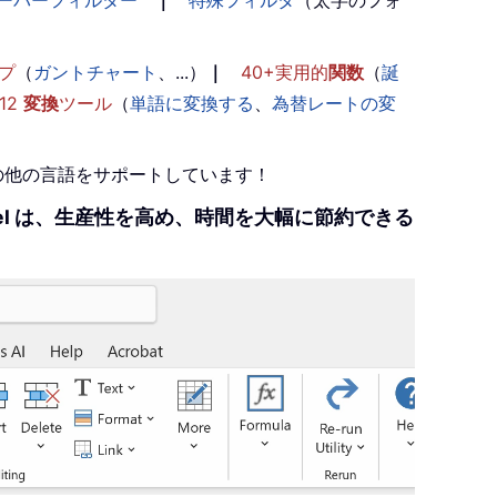
ーパーフィルター
｜
特殊フィルタ
（太字のフォ
プ
（
ガントチャート
、...）
｜
40+実用的
関数
（
誕
12
変換
ツール
（
単語に変換する
、
為替レートの変
+の他の言語をサポートしています！
r Excel は、生産性を高め、時間を大幅に節約できる