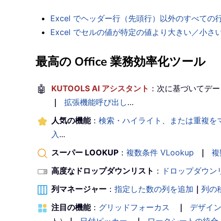
Excel でヘッダー行（先頭行）以外のすべて
Excel でセルの値が特定の値より大きい／小
最高の Office 業務効率化ツール
🤖
KUTOOLS AI アシスタント
：次に基づいてデー
｜
拡張機能呼び出し
…
人気の機能
：
検索・ハイライト、または重複を
入
...
スーパー LOOKUP
：
複数条件 VLookup
｜
複
高度なドロップダウンリスト
：
ドロップダウン
列マネージャー
：
指定した数の列を追加
｜
列の
注目の機能
：
グリッドフォーカス
｜
デザイ