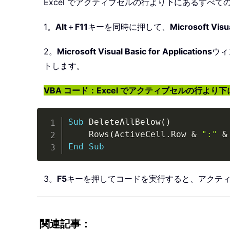
Excel でアクティブセルの行より下にあるすべて
1。
Alt
＋
F11
キーを同時に押して、
Microsoft Visua
2。
Microsoft Visual Basic for Applications
ウィ
トします。
VBA コード：Excel でアクティブセルの行よ
Sub
 DeleteAllBelow
(
)
    Rows
(
ActiveCell
.
Row 
&
":"
&
End
Sub
3。
F5
キーを押してコードを実行すると、アクテ
関連記事：