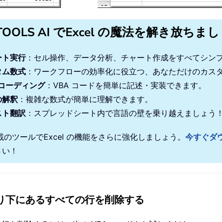
TOOLS AI でExcel の魔法を解き放ちま
ート実行
：セル操作、データ分析、チャート作成をすべてシン
タム数式
：ワークフローの効率化に役立つ、あなただけのカス
 コーディング
：VBA コードを簡単に記述・実装できます。
の解釈
：複雑な数式が簡単に理解できます。
スト翻訳
：スプレッドシート内で言語の壁を乗り越えましょう
搭載のツールでExcel の機能をさらに強化しましょう。
今すぐダ
さい！
ルより下にあるすべての行を削除する