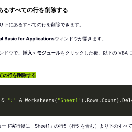
下にあるすべての行を削除する
た行より下にあるすべての行を削除できます。
l Basic for Applications
ウィンドウが開きます。
ンドウで、
挿入
＞
モジュール
をクリックした後、以下の VBA
べての行を削除する
&
":"
&
 Worksheets
(
"Sheet1"
)
.
Rows
.
Count
)
.
は、コード実行後に「Sheet1」の行5（行5 を含む）より下の