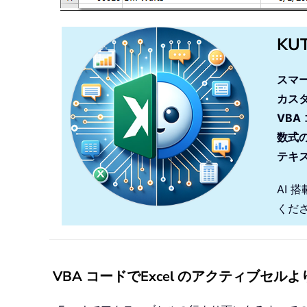
KU
スマ
カス
VBA
数式
テキ
AI 
くだ
VBA コードでExcel のアクティブセ