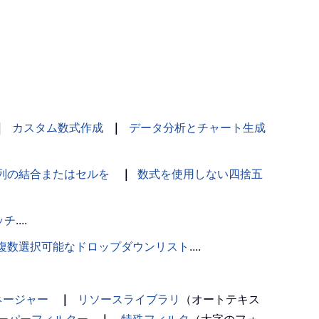
｜
カスタム数式作成
｜
データ分析とチャート生成
列の結合またはセルを
｜
数式を使用しない四捨五
ッチ
....
複数選択可能なドロップダウンリスト
....
ネージャー
｜
リソースライブラリ
（オートテキス