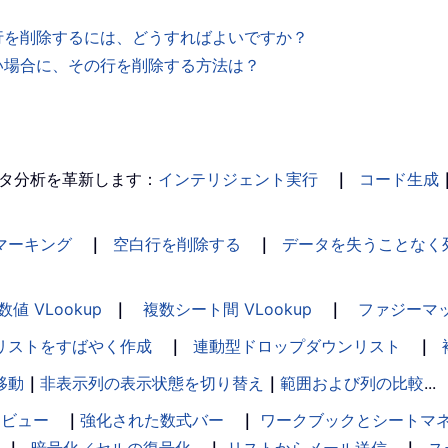
の行を削除するには、どうすればよいですか？
さい場合に、その行を削除する方法は？
タ分析を革新します：
インテリジェント実行
｜
コード生成
マーキング
｜
空白行を削除する
｜
データを失うことなく
数値 VLookup
｜
複数シート間 VLookup
｜
ファジーマ
リストをすばやく作成
｜
連動型ドロップダウンリスト
｜
移動
｜
非表示列の表示状態を切り替え
｜
範囲および列の比較
...
ンビュー
｜
強化された数式バー
｜
ワークブックとシートマ