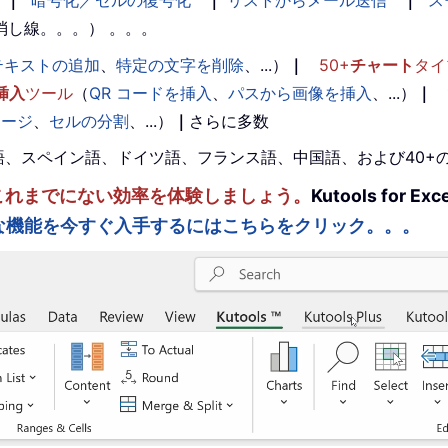
｜
暗号化／セルの復号化
｜
リストからメール送信
｜
ス
消し線。。。） 。。。
テキストの追加
、
特定の文字を削除
、...）
｜
50+
チャート
タイ
挿入
ツール
（
QR コードを挿入
、
パスから画像を挿入
、...）
｜
マージ
、
セルの分割
、...）
｜
さらに多数
。英語、スペイン語、ドイツ語、フランス語、中国語、および40
ルを強化し、これまでにない効率を体験しましょう。
Kutools fo
な機能を今すぐ入手するにはこちらをクリック。。。