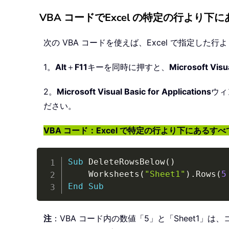
VBA コードでExcel の特定の行より
次の VBA コードを使えば、Excel で指定し
1。
Alt
＋
F11
キーを同時に押すと、
Microsoft Visua
2。
Microsoft Visual Basic for Applications
ウィ
ださい。
VBA コード：Excel で特定の行より下にあるす
Sub
 DeleteRowsBelow
(
)
    Worksheets
(
"Sheet1"
)
.
Rows
(
5
End
Sub
注
：VBA コード内の数値「5」と「Sheet1」