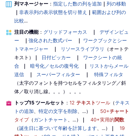
列マネージャー
：
指定した数の列を追加
｜
列の移動
｜
非表示列の表示状態を切り替え
｜
範囲および列の
比較
...
注目の機能
：
グリッドフォーカス
｜
デザインビュ
ー
｜
強化された数式バー
｜
ワークブックとシー
トマネージャー
｜
リソースライブラリ
（オートテ
キスト）
｜
日付ピッカー
｜
ワークシートの統
合
｜
暗号化／セルの復号化
｜
リストからメール
送信
｜
スーパーフィルター
｜
特殊フィルタ
（太字のフォントを持つセルをフィルタリング／斜
体／取り消し線。。。） 。。。
トップ15 ツールセット
：
12
テキスト
ツール
（
テキス
トの追加
、
特定の文字を削除
、...）
｜
50+
チャート
タイプ
（
ガントチャート
、...）
｜
40+実用的
関数
（
誕生日に基づいて年齢を計算します
、...）
｜
19