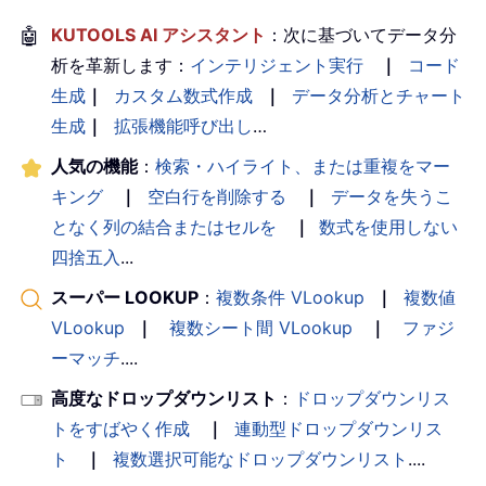
🤖
KUTOOLS AI アシスタント
：次に基づいてデータ分
析を革新します：
インテリジェント実行
｜
コード
生成
｜
カスタム数式作成
｜
データ分析とチャート
生成
｜
拡張機能呼び出し
…
人気の機能
：
検索・ハイライト、または重複をマー
キング
｜
空白行を削除する
｜
データを失うこ
となく列の結合またはセルを
｜
数式を使用しない
四捨五入
...
スーパー LOOKUP
：
複数条件 VLookup
｜
複数値
VLookup
｜
複数シート間 VLookup
｜
ファジ
ーマッチ
....
高度なドロップダウンリスト
：
ドロップダウンリス
トをすばやく作成
｜
連動型ドロップダウンリス
ト
｜
複数選択可能なドロップダウンリスト
....