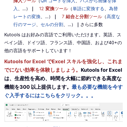
挿入
ツール
（
QR コードを挿入
、
パスから画像を挿
入
、...）
｜
12
変換
ツール
（
単語に変換する
、
為替
レートの変換
、...）
｜
7
結合と分割
ツール
（
高度な
行のマージ
、
セルの分割
、...）
｜
さらに多数
Kutools はお好みの言語でご利用いただけます。英語、ス
ペイン語、ドイツ語、フランス語、中国語、および40+の
他の言語をサポートしています！
Kutools for Excel でExcel スキルを強化し、これま
でにない効率を体験しましょう。
Kutools for Excel
は、生産性を高め、時間を大幅に節約できる高度な
機能を300 以上提供します。
最も必要な機能を今す
ぐ入手するにはこちらをクリック。。。