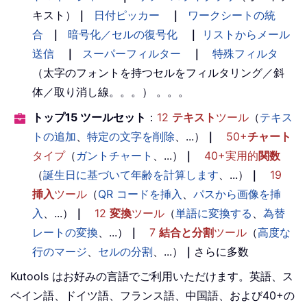
キスト）
｜
日付ピッカー
｜
ワークシートの統
合
｜
暗号化／セルの復号化
｜
リストからメール
送信
｜
スーパーフィルター
｜
特殊フィルタ
（太字のフォントを持つセルをフィルタリング／斜
体／取り消し線。。。） 。。。
トップ15 ツールセット
：
12
テキスト
ツール
（
テキス
トの追加
、
特定の文字を削除
、...）
｜
50+
チャート
タイプ
（
ガントチャート
、...）
｜
40+実用的
関数
（
誕生日に基づいて年齢を計算します
、...）
｜
19
挿入
ツール
（
QR コードを挿入
、
パスから画像を挿
入
、...）
｜
12
変換
ツール
（
単語に変換する
、
為替
レートの変換
、...）
｜
7
結合と分割
ツール
（
高度な
行のマージ
、
セルの分割
、...）
｜
さらに多数
Kutools はお好みの言語でご利用いただけます。英語、ス
ペイン語、ドイツ語、フランス語、中国語、および40+の