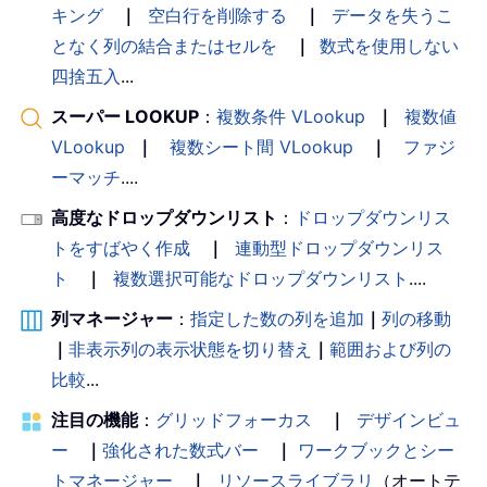
キング
｜
空白行を削除する
｜
データを失うこ
となく列の結合またはセルを
｜
数式を使用しない
四捨五入
...
スーパー LOOKUP
：
複数条件 VLookup
｜
複数値
VLookup
｜
複数シート間 VLookup
｜
ファジ
ーマッチ
....
高度なドロップダウンリスト
：
ドロップダウンリス
トをすばやく作成
｜
連動型ドロップダウンリス
ト
｜
複数選択可能なドロップダウンリスト
....
列マネージャー
：
指定した数の列を追加
｜
列の移動
｜
非表示列の表示状態を切り替え
｜
範囲および列の
比較
...
注目の機能
：
グリッドフォーカス
｜
デザインビュ
ー
｜
強化された数式バー
｜
ワークブックとシー
トマネージャー
｜
リソースライブラリ
（オートテ