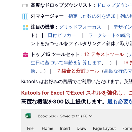
高度なドロップダウンリスト
：
ドロップダウン
列マネージャー
：
指定した数の列を追加
｜
列の
注目の機能
：
グリッドフォーカス
｜
デザイ
ト）
｜
日付ピッカー
｜
ワークシートの統合
ントを持つセルをフィルタリング／斜体／取り
トップ15 ツールセット
：
12
テキスト
ツール
（
生日に基づいて年齢を計算します
、...）
｜
19
換
、...）
｜
7
結合と分割
ツール
（
高度な行の
Kutools はお好みの言語でご利用いただけます
Kutools for Excel でExcel スキ
高度な機能を300 以上提供します。
最も必要