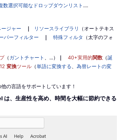
複数選択可能なドロップダウンリスト
....
ネージャー
｜
リソースライブラリ
（オートテキス
ーパーフィルター
｜
特殊フィルタ
（太字のフォ
プ
（
ガントチャート
、...）
｜
40+実用的
関数
（
誕
12
変換
ツール
（
単語に変換する
、
為替レートの変
+の他の言語をサポートしています！
r Excel は、生産性を高め、時間を大幅に節約できる