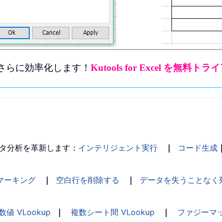
をさらに効率化します！
Kutools for Excel 
タ分析を革新します：
インテリジェント実行
｜
コード生成
マーキング
｜
空白行を削除する
｜
データを失うことなく
数値 VLookup
｜
複数シート間 VLookup
｜
ファジーマ