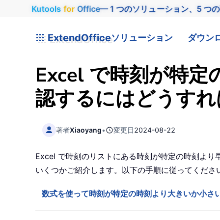
Kutools
for
Office
— 1 つのソリューション、5 つ
ExtendOffice
ソリューション
ダウン
Excel で時刻が
認するにはどうすれ
著者
Xiaoyang
•
変更日
2024-08-22
Excel で時刻のリストにある時刻が特定の時刻
いくつかご紹介します。以下の手順に従ってくださ
数式を使って時刻が特定の時刻より大きいか小さ