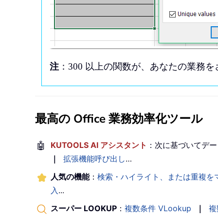
注
：300 以上の関数が、あなたの業務
最高の Office 業務効率化ツール
🤖
KUTOOLS AI アシスタント
：次に基づいてデー
｜
拡張機能呼び出し
…
人気の機能
：
検索・ハイライト、または重複を
入
...
スーパー LOOKUP
：
複数条件 VLookup
｜
複