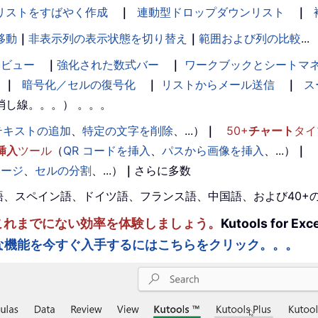
リストをすばやく作成
｜
連動型ドロップダウンリスト
｜
移動
｜
非表示列の表示状態を切り替え
｜
範囲および列の比較
...
ンビュー
｜
強化された数式バー
｜
ワークブックとシートマ
｜
暗号化／セルの復号化
｜
リストからメール送信
｜
ス
消し線。。。） 。。。
テキストの追加
、
特定の文字を削除
、...）
｜
50+
チャート
タイ
挿入
ツール
（
QR コードを挿入
、
パスから画像を挿入
、...）
｜
マージ
、
セルの分割
、...）
｜
さらに多数
。英語、スペイン語、ドイツ語、フランス語、中国語、および40
ルを強化し、これまでにない効率を体験しましょう。
Kutools fo
な機能を今すぐ入手するにはこちらをクリック。。。