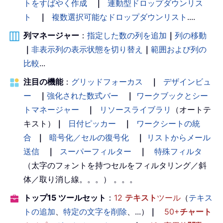
トをすばやく作成
｜
連動型ドロップダウンリス
ト
｜
複数選択可能なドロップダウンリスト
....
列マネージャー
：
指定した数の列を追加
｜
列の移動
｜
非表示列の表示状態を切り替え
｜
範囲および列の
比較
...
注目の機能
：
グリッドフォーカス
｜
デザインビュ
ー
｜
強化された数式バー
｜
ワークブックとシー
トマネージャー
｜
リソースライブラリ
（オートテ
キスト）
｜
日付ピッカー
｜
ワークシートの統
合
｜
暗号化／セルの復号化
｜
リストからメール
送信
｜
スーパーフィルター
｜
特殊フィルタ
（太字のフォントを持つセルをフィルタリング／斜
体／取り消し線。。。） 。。。
トップ15 ツールセット
：
12
テキスト
ツール
（
テキス
トの追加
、
特定の文字を削除
、...）
｜
50+
チャート