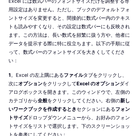
Excel には数式バーのフォントサイズだけを調整する専
用設定はありません。ただし、ブックのデフォルトフォ
ントサイズを変更すると、間接的に数式バー内のテキス
トも読みやすくなり、その設定は数式バーにも反映され
ます。この方法は、長い数式を頻繁に扱う方や、他者に
データを提示する際に特に役立ちます。以下の手順に従
って、数式バーのフォントサイズを大きくしてくださ
い：
1
。Excel の左上隅にある
ファイル
タブをクリックし、
次に
オプション
をクリックして
Excel のオプション
ダイ
アログボックスを開きます。このウィンドウで、左側の
カテゴリから
全般
をクリックしてください。右側の
新し
いワークブックを作成するとき
セクションにある
フォン
トサイズ
ドロップダウンメニューから、お好みのフォン
トサイズをリストで選択します。下のスクリーンショッ
トを参考にしてください：