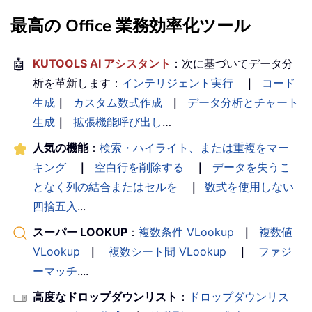
最高の Office 業務効率化ツール
🤖
KUTOOLS AI アシスタント
：次に基づいてデータ分
析を革新します：
インテリジェント実行
｜
コード
生成
｜
カスタム数式作成
｜
データ分析とチャート
生成
｜
拡張機能呼び出し
…
人気の機能
：
検索・ハイライト、または重複をマー
キング
｜
空白行を削除する
｜
データを失うこ
となく列の結合またはセルを
｜
数式を使用しない
四捨五入
...
スーパー LOOKUP
：
複数条件 VLookup
｜
複数値
VLookup
｜
複数シート間 VLookup
｜
ファジ
ーマッチ
....
高度なドロップダウンリスト
：
ドロップダウンリス