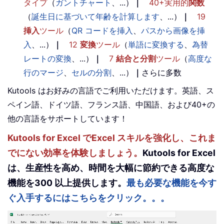
タイプ
（
ガントチャート
、...）
｜
40+実用的
関数
（
誕生日に基づいて年齢を計算します
、...）
｜
19
挿入
ツール
（
QR コードを挿入
、
パスから画像を挿
入
、...）
｜
12
変換
ツール
（
単語に変換する
、
為替
レートの変換
、...）
｜
7
結合と分割
ツール
（
高度な
行のマージ
、
セルの分割
、...）
｜
さらに多数
Kutools はお好みの言語でご利用いただけます。英語、ス
ペイン語、ドイツ語、フランス語、中国語、および40+の
他の言語をサポートしています！
Kutools for Excel でExcel スキルを強化し、これま
でにない効率を体験しましょう。
Kutools for Excel
は、生産性を高め、時間を大幅に節約できる高度な
機能を300 以上提供します。
最も必要な機能を今す
ぐ入手するにはこちらをクリック。。。