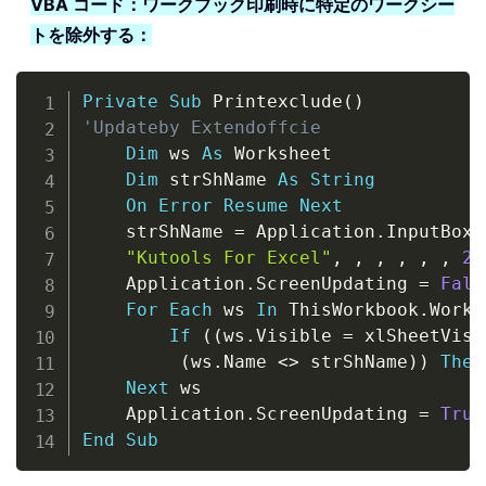
VBA コード：ワークブック印刷時に特定のワークシー
トを除外する：
Copy
Private
Sub
 Printexclude
(
)
'Updateby Extendoffcie
Dim
 ws 
As
 Worksheet

Dim
 strShName 
As
String
On
Error
Resume
Next
    strShName 
=
 Application
.
InputBox
(
"Kutools For Excel"
,
,
,
,
,
,
2
)
    Application
.
ScreenUpdating 
=
Fals
For
Each
 ws 
In
 ThisWorkbook
.
Works
If
(
(
ws
.
Visible 
=
 xlSheetVisi
(
ws
.
Name 
<
>
 strShName
)
)
Then
Next
 ws

    Application
.
ScreenUpdating 
=
True
End
Sub