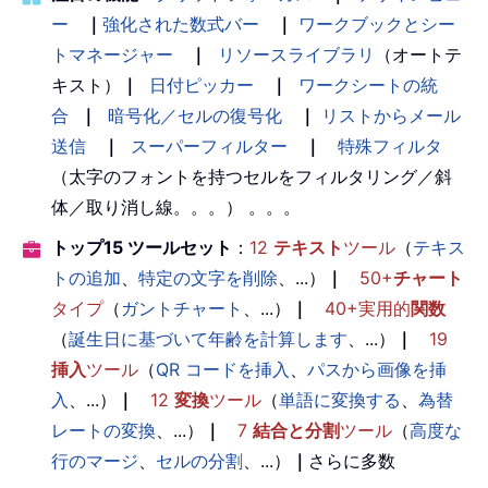
ー
｜
強化された数式バー
｜
ワークブックとシー
トマネージャー
｜
リソースライブラリ
（オートテ
キスト）
｜
日付ピッカー
｜
ワークシートの統
合
｜
暗号化／セルの復号化
｜
リストからメール
送信
｜
スーパーフィルター
｜
特殊フィルタ
（太字のフォントを持つセルをフィルタリング／斜
体／取り消し線。。。） 。。。
トップ15 ツールセット
：
12
テキスト
ツール
（
テキス
トの追加
、
特定の文字を削除
、...）
｜
50+
チャート
タイプ
（
ガントチャート
、...）
｜
40+実用的
関数
（
誕生日に基づいて年齢を計算します
、...）
｜
19
挿入
ツール
（
QR コードを挿入
、
パスから画像を挿
入
、...）
｜
12
変換
ツール
（
単語に変換する
、
為替
レートの変換
、...）
｜
7
結合と分割
ツール
（
高度な
行のマージ
、
セルの分割
、...）
｜
さらに多数