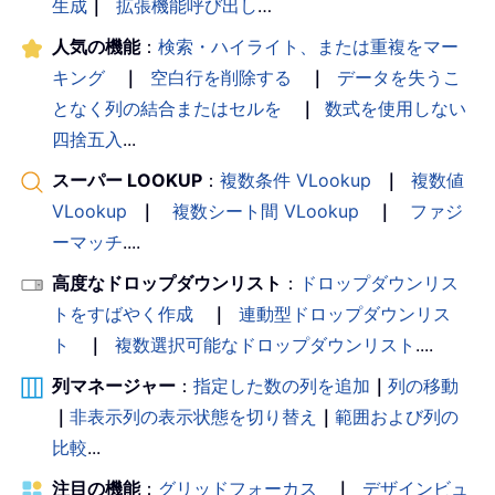
生成
｜
拡張機能呼び出し
…
人気の機能
：
検索・ハイライト、または重複をマー
キング
｜
空白行を削除する
｜
データを失うこ
となく列の結合またはセルを
｜
数式を使用しない
四捨五入
...
スーパー LOOKUP
：
複数条件 VLookup
｜
複数値
VLookup
｜
複数シート間 VLookup
｜
ファジ
ーマッチ
....
高度なドロップダウンリスト
：
ドロップダウンリス
トをすばやく作成
｜
連動型ドロップダウンリス
ト
｜
複数選択可能なドロップダウンリスト
....
列マネージャー
：
指定した数の列を追加
｜
列の移動
｜
非表示列の表示状態を切り替え
｜
範囲および列の
比較
...
注目の機能
：
グリッドフォーカス
｜
デザインビュ