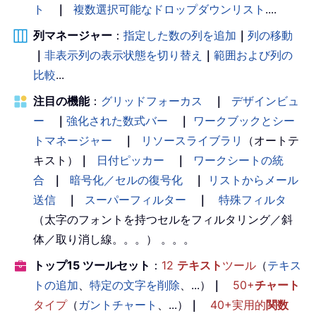
ト
｜
複数選択可能なドロップダウンリスト
....
列マネージャー
：
指定した数の列を追加
｜
列の移動
｜
非表示列の表示状態を切り替え
｜
範囲および列の
比較
...
注目の機能
：
グリッドフォーカス
｜
デザインビュ
ー
｜
強化された数式バー
｜
ワークブックとシー
トマネージャー
｜
リソースライブラリ
（オートテ
キスト）
｜
日付ピッカー
｜
ワークシートの統
合
｜
暗号化／セルの復号化
｜
リストからメール
送信
｜
スーパーフィルター
｜
特殊フィルタ
（太字のフォントを持つセルをフィルタリング／斜
体／取り消し線。。。） 。。。
トップ15 ツールセット
：
12
テキスト
ツール
（
テキス
トの追加
、
特定の文字を削除
、...）
｜
50+
チャート
タイプ
（
ガントチャート
、...）
｜
40+実用的
関数