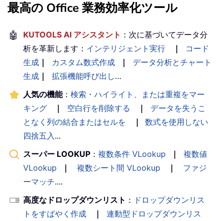
最高の Office 業務効率化ツール
🤖
KUTOOLS AI アシスタント
：次に基づいてデータ分
析を革新します：
インテリジェント実行
｜
コード
生成
｜
カスタム数式作成
｜
データ分析とチャート
生成
｜
拡張機能呼び出し
…
人気の機能
：
検索・ハイライト、または重複をマー
キング
｜
空白行を削除する
｜
データを失うこ
となく列の結合またはセルを
｜
数式を使用しない
四捨五入
...
スーパー LOOKUP
：
複数条件 VLookup
｜
複数値
VLookup
｜
複数シート間 VLookup
｜
ファジ
ーマッチ
....
高度なドロップダウンリスト
：
ドロップダウンリス
トをすばやく作成
｜
連動型ドロップダウンリス