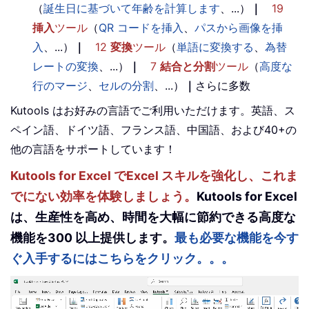
（
誕生日に基づいて年齢を計算します
、...）
｜
19
挿入
ツール
（
QR コードを挿入
、
パスから画像を挿
入
、...）
｜
12
変換
ツール
（
単語に変換する
、
為替
レートの変換
、...）
｜
7
結合と分割
ツール
（
高度な
行のマージ
、
セルの分割
、...）
｜
さらに多数
Kutools はお好みの言語でご利用いただけます。英語、ス
ペイン語、ドイツ語、フランス語、中国語、および40+の
他の言語をサポートしています！
Kutools for Excel でExcel スキルを強化し、これま
でにない効率を体験しましょう。
Kutools for Excel
は、生産性を高め、時間を大幅に節約できる高度な
機能を300 以上提供します。
最も必要な機能を今す
ぐ入手するにはこちらをクリック。。。