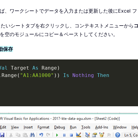
れば、ワークシートでデータを入力または更新した後にExcel
たいシートタブを右クリックし、コンテキストメニューから
を空のモジュールにコピー＆ペーストしてください。
自動保存
Val
 Target 
As
 Range
)
.
Range
(
"A1:AA1000"
)
)
Is
Nothing
Then