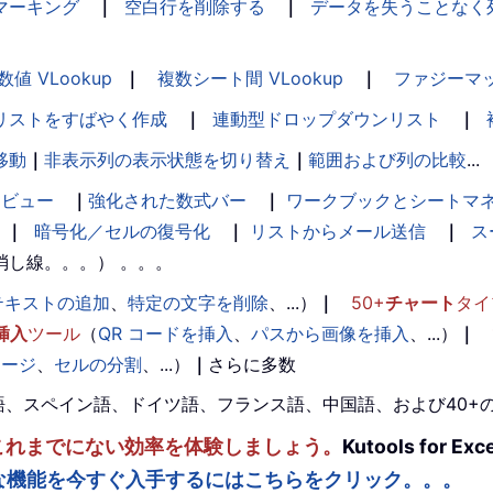
マーキング
｜
空白行を削除する
｜
データを失うことなく
数値 VLookup
｜
複数シート間 VLookup
｜
ファジーマ
リストをすばやく作成
｜
連動型ドロップダウンリスト
｜
移動
｜
非表示列の表示状態を切り替え
｜
範囲および列の比較
...
ンビュー
｜
強化された数式バー
｜
ワークブックとシートマ
｜
暗号化／セルの復号化
｜
リストからメール送信
｜
ス
消し線。。。） 。。。
テキストの追加
、
特定の文字を削除
、...）
｜
50+
チャート
タイ
挿入
ツール
（
QR コードを挿入
、
パスから画像を挿入
、...）
｜
マージ
、
セルの分割
、...）
｜
さらに多数
。英語、スペイン語、ドイツ語、フランス語、中国語、および40
ルを強化し、これまでにない効率を体験しましょう。
Kutools fo
な機能を今すぐ入手するにはこちらをクリック。。。