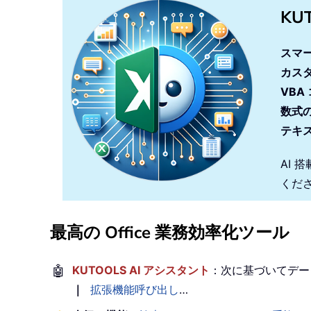
KU
スマ
カス
VBA
数式
テキ
AI 
くだ
最高の Office 業務効率化ツール
🤖
KUTOOLS AI アシスタント
：次に基づいてデー
｜
拡張機能呼び出し
…