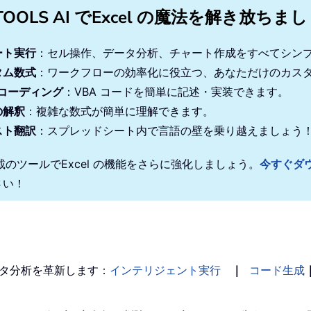
TOOLS AI でExcel の魔法を解き放ちま
ート実行
：セル操作、データ分析、チャート作成をすべてシン
タム数式
：ワークフローの効率化に役立つ、あなただけのカス
 コーディング
：VBA コードを簡単に記述・実装できます。
の解釈
：複雑な数式が簡単に理解できます。
スト翻訳
：スプレッドシート内で言語の壁を乗り越えましょう
搭載のツールでExcel の機能をさらに強化しましょう。
今すぐダ
さい！
タ分析を革新します：
インテリジェント実行
｜
コード生成