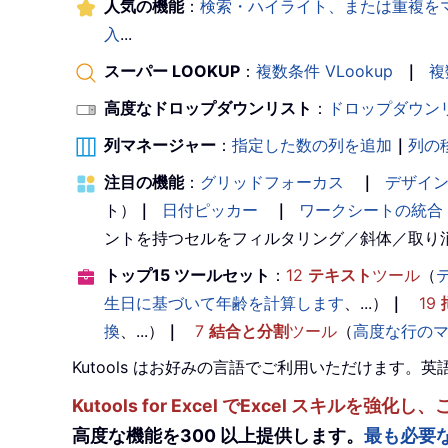
人気の機能
：
検索・ハイライト、または重複を
入
...
スーパー LOOKUP
：
複数条件 VLookup
｜
複
高度なドロップダウンリスト
：
ドロップダウン
列マネージャー
：
指定した数の列を追加
｜
列の
注目の機能
：
グリッドフォーカス
｜
デザイ
ト）
｜
日付ピッカー
｜
ワークシートの統合
ントを持つセルをフィルタリング／斜体／取り
トップ15 ツールセット
：
12
テキスト
ツール
（
生日に基づいて年齢を計算します
、...）
｜
19
換
、...）
｜
7
結合と分割
ツール
（
高度な行の
Kutools はお好みの言語でご利用いただけます
Kutools for Excel でExcel スキ
高度な機能を300 以上提供します。
最も必要