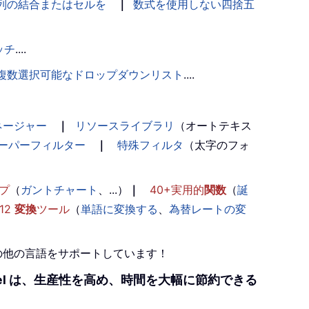
列の結合またはセルを
｜
数式を使用しない四捨五
ッチ
....
複数選択可能なドロップダウンリスト
....
ネージャー
｜
リソースライブラリ
（オートテキス
ーパーフィルター
｜
特殊フィルタ
（太字のフォ
プ
（
ガントチャート
、...）
｜
40+実用的
関数
（
誕
12
変換
ツール
（
単語に変換する
、
為替レートの変
+の他の言語をサポートしています！
r Excel は、生産性を高め、時間を大幅に節約できる