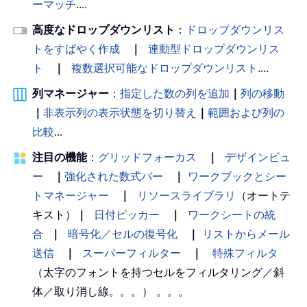
ーマッチ
....
高度なドロップダウンリスト
：
ドロップダウンリス
トをすばやく作成
｜
連動型ドロップダウンリス
ト
｜
複数選択可能なドロップダウンリスト
....
列マネージャー
：
指定した数の列を追加
｜
列の移動
｜
非表示列の表示状態を切り替え
｜
範囲および列の
比較
...
注目の機能
：
グリッドフォーカス
｜
デザインビュ
ー
｜
強化された数式バー
｜
ワークブックとシー
トマネージャー
｜
リソースライブラリ
（オートテ
キスト）
｜
日付ピッカー
｜
ワークシートの統
合
｜
暗号化／セルの復号化
｜
リストからメール
送信
｜
スーパーフィルター
｜
特殊フィルタ
（太字のフォントを持つセルをフィルタリング／斜
体／取り消し線。。。） 。。。