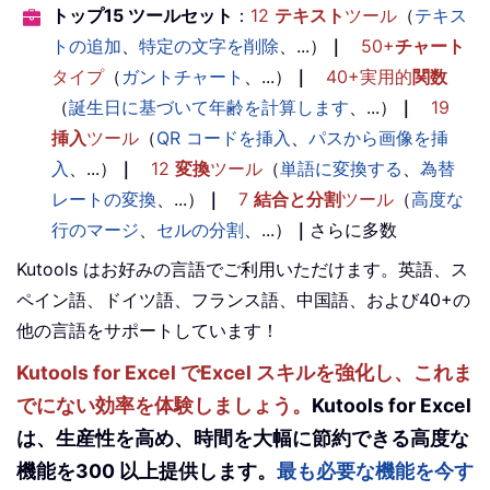
トップ15 ツールセット
：
12
テキスト
ツール
（
テキス
トの追加
、
特定の文字を削除
、...）
｜
50+
チャート
タイプ
（
ガントチャート
、...）
｜
40+実用的
関数
（
誕生日に基づいて年齢を計算します
、...）
｜
19
挿入
ツール
（
QR コードを挿入
、
パスから画像を挿
入
、...）
｜
12
変換
ツール
（
単語に変換する
、
為替
レートの変換
、...）
｜
7
結合と分割
ツール
（
高度な
行のマージ
、
セルの分割
、...）
｜
さらに多数
Kutools はお好みの言語でご利用いただけます。英語、ス
ペイン語、ドイツ語、フランス語、中国語、および40+の
他の言語をサポートしています！
Kutools for Excel でExcel スキルを強化し、これま
でにない効率を体験しましょう。
Kutools for Excel
は、生産性を高め、時間を大幅に節約できる高度な
機能を300 以上提供します。
最も必要な機能を今す