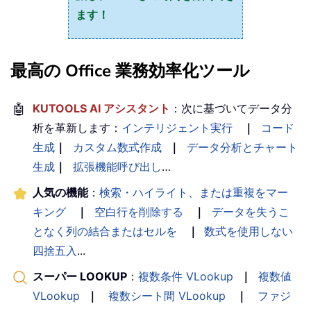
ます！
最高の Office 業務効率化ツール
🤖
KUTOOLS AI アシスタント
：次に基づいてデータ分
析を革新します：
インテリジェント実行
｜
コード
生成
｜
カスタム数式作成
｜
データ分析とチャート
生成
｜
拡張機能呼び出し
…
人気の機能
：
検索・ハイライト、または重複をマー
キング
｜
空白行を削除する
｜
データを失うこ
となく列の結合またはセルを
｜
数式を使用しない
四捨五入
...
スーパー LOOKUP
：
複数条件 VLookup
｜
複数値
VLookup
｜
複数シート間 VLookup
｜
ファジ