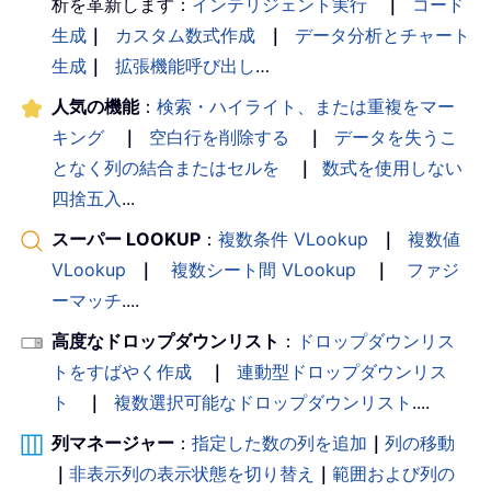
析を革新します：
インテリジェント実行
｜
コード
生成
｜
カスタム数式作成
｜
データ分析とチャート
生成
｜
拡張機能呼び出し
…
人気の機能
：
検索・ハイライト、または重複をマー
キング
｜
空白行を削除する
｜
データを失うこ
となく列の結合またはセルを
｜
数式を使用しない
四捨五入
...
スーパー LOOKUP
：
複数条件 VLookup
｜
複数値
VLookup
｜
複数シート間 VLookup
｜
ファジ
ーマッチ
....
高度なドロップダウンリスト
：
ドロップダウンリス
トをすばやく作成
｜
連動型ドロップダウンリス
ト
｜
複数選択可能なドロップダウンリスト
....
列マネージャー
：
指定した数の列を追加
｜
列の移動
｜
非表示列の表示状態を切り替え
｜
範囲および列の