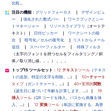
比較
...
注目の機能
：
グリッドフォーカス
｜
デザインビュ
ー
｜
強化された数式バー
｜
ワークブックとシー
トマネージャー
｜
リソースライブラリ
（オートテ
キスト）
｜
日付ピッカー
｜
ワークシートの統
合
｜
暗号化／セルの復号化
｜
リストからメール
送信
｜
スーパーフィルター
｜
特殊フィルタ
（太字のフォントを持つセルをフィルタリング／斜
体／取り消し線。。。） 。。。
トップ15 ツールセット
：
12
テキスト
ツール
（
テキス
トの追加
、
特定の文字を削除
、...）
｜
50+
チャート
タイプ
（
ガントチャート
、...）
｜
40+実用的
関数
（
誕生日に基づいて年齢を計算します
、...）
｜
19
挿入
ツール
（
QR コードを挿入
、
パスから画像を挿
入
、...）
｜
12
変換
ツール
（
単語に変換する
、
為替