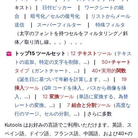
キスト）
｜
日付ピッカー
｜
ワークシートの統
合
｜
暗号化／セルの復号化
｜
リストからメール
送信
｜
スーパーフィルター
｜
特殊フィルタ
（太字のフォントを持つセルをフィルタリング／斜
体／取り消し線。。。） 。。。
トップ15 ツールセット
：
12
テキスト
ツール
（
テキス
トの追加
、
特定の文字を削除
、...）
｜
50+
チャート
タイプ
（
ガントチャート
、...）
｜
40+実用的
関数
（
誕生日に基づいて年齢を計算します
、...）
｜
19
挿入
ツール
（
QR コードを挿入
、
パスから画像を挿
入
、...）
｜
12
変換
ツール
（
単語に変換する
、
為替
レートの変換
、...）
｜
7
結合と分割
ツール
（
高度な
行のマージ
、
セルの分割
、...）
｜
さらに多数
Kutools はお好みの言語でご利用いただけます。英語、ス
ペイン語、ドイツ語、フランス語、中国語、および40+の