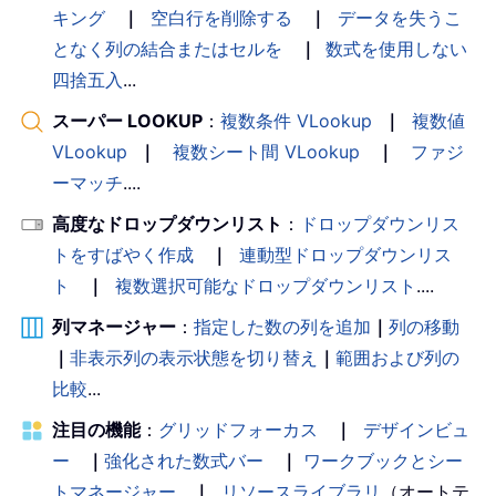
キング
｜
空白行を削除する
｜
データを失うこ
となく列の結合またはセルを
｜
数式を使用しない
四捨五入
...
スーパー LOOKUP
：
複数条件 VLookup
｜
複数値
VLookup
｜
複数シート間 VLookup
｜
ファジ
ーマッチ
....
高度なドロップダウンリスト
：
ドロップダウンリス
トをすばやく作成
｜
連動型ドロップダウンリス
ト
｜
複数選択可能なドロップダウンリスト
....
列マネージャー
：
指定した数の列を追加
｜
列の移動
｜
非表示列の表示状態を切り替え
｜
範囲および列の
比較
...
注目の機能
：
グリッドフォーカス
｜
デザインビュ
ー
｜
強化された数式バー
｜
ワークブックとシー
トマネージャー
｜
リソースライブラリ
（オートテ