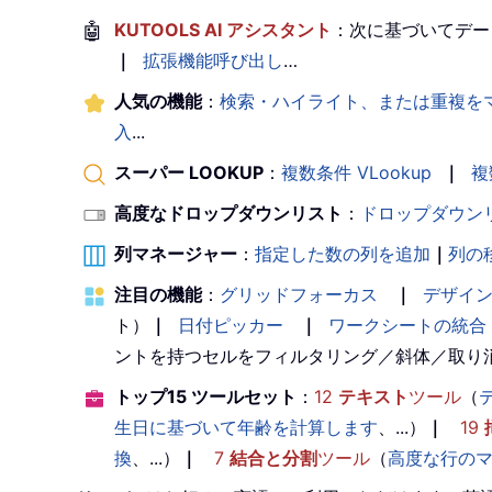
🤖
KUTOOLS AI アシスタント
：次に基づいてデー
｜
拡張機能呼び出し
…
人気の機能
：
検索・ハイライト、または重複を
入
...
スーパー LOOKUP
：
複数条件 VLookup
｜
複
高度なドロップダウンリスト
：
ドロップダウン
列マネージャー
：
指定した数の列を追加
｜
列の
注目の機能
：
グリッドフォーカス
｜
デザイ
ト）
｜
日付ピッカー
｜
ワークシートの統合
ントを持つセルをフィルタリング／斜体／取り
トップ15 ツールセット
：
12
テキスト
ツール
（
生日に基づいて年齢を計算します
、...）
｜
19
換
、...）
｜
7
結合と分割
ツール
（
高度な行の