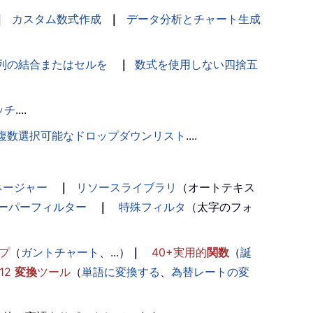
｜
カスタム数式作成
｜
データ分析とチャート生成
列の結合またはセルを
｜
数式を使用しない四捨五
ッチ
....
複数選択可能なドロップダウンリスト
....
ネージャー
｜
リソースライブラリ
（オートテキス
ーパーフィルター
｜
特殊フィルタ
（太字のフォ
プ
（
ガントチャート
、...）
｜
40+実用的
関数
（
誕
12
変換
ツール
（
単語に変換する
、
為替レートの変