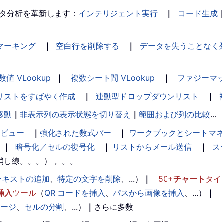
タ分析を革新します：
インテリジェント実行
｜
コード生成
マーキング
｜
空白行を削除する
｜
データを失うことなく
数値 VLookup
｜
複数シート間 VLookup
｜
ファジーマ
リストをすばやく作成
｜
連動型ドロップダウンリスト
｜
移動
｜
非表示列の表示状態を切り替え
｜
範囲および列の比較
...
ンビュー
｜
強化された数式バー
｜
ワークブックとシートマ
｜
暗号化／セルの復号化
｜
リストからメール送信
｜
ス
消し線。。。） 。。。
テキストの追加
、
特定の文字を削除
、...）
｜
50+
チャート
タイ
挿入
ツール
（
QR コードを挿入
、
パスから画像を挿入
、...）
｜
マージ
、
セルの分割
、...）
｜
さらに多数