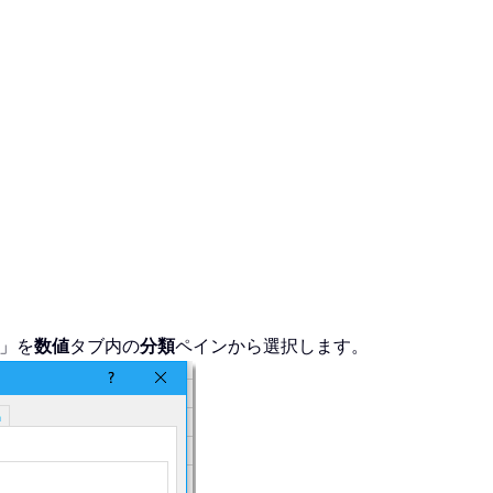
」を
数値
タブ内の
分類
ペインから選択します。