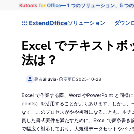
Kutools
for
Office
— 1 つのソリューション、5 つ
ExtendOffice
ソリューション
ダウン
Excel でテキス
法は？
著者
Siluvia
•
変更日
2025-10-28
Excel で作業する際、Word やPowerPoi
points）を活用することがよくあります。しかし
なく、このプロセスがやや複雑になることも。本チ
貫した書式要件を満たすために、Excel で箇条
で幅広く対応しており、大規模データセットやバッ