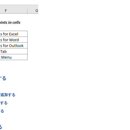
する
を追加する
加する
する
る