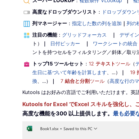
スーパー LOOKUP
：
複数条件 VLookup
｜
複
高度なドロップダウンリスト
：
ドロップダウン
列マネージャー
：
指定した数の列を追加
｜
列の
注目の機能
：
グリッドフォーカス
｜
デザイ
ト）
｜
日付ピッカー
｜
ワークシートの統合
ントを持つセルをフィルタリング／斜体／取り
トップ15 ツールセット
：
12
テキスト
ツール
（
生日に基づいて年齢を計算します
、...）
｜
19
換
、...）
｜
7
結合と分割
ツール
（
高度な行の
Kutools はお好みの言語でご利用いただけます
Kutools for Excel でExcel スキ
高度な機能を300 以上提供します。
最も必要