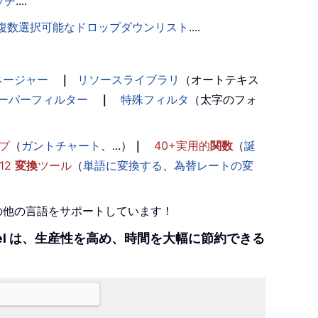
ッチ
....
複数選択可能なドロップダウンリスト
....
ネージャー
｜
リソースライブラリ
（オートテキス
ーパーフィルター
｜
特殊フィルタ
（太字のフォ
プ
（
ガントチャート
、...）
｜
40+実用的
関数
（
誕
12
変換
ツール
（
単語に変換する
、
為替レートの変
+の他の言語をサポートしています！
r Excel は、生産性を高め、時間を大幅に節約できる