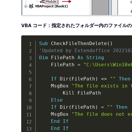
VBA コード：指定されたフォルダー内のファイル
Sub
 CheckFileThenDelete
(
)
'Updated by Extendoffice 202210
Dim
 FilePath 
As
String
    FilePath 
=
"C:\Users\Win10x
If
 Dir
(
FilePath
)
<
>
""
Then
    MsgBox 
"The file exists in 
        Kill FilePath

Else
If
 Dir
(
FilePath
)
=
""
Then
    MsgBox 
"The file does not e
End
If
End
If