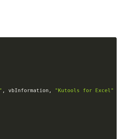
Copy
"
,
 vbInformation
,
"Kutools for Excel"