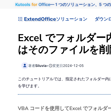
Kutools
for
Office
— 1 つのソリューション、5 つ
ExtendOffice
ソリューション
ダウン
Excel でフォル
はそのファイルを削
著者
Siluvia
•
変更日
2024-12-05
このチュートリアルでは、指定されたフォルダー内に
を学びます。
VBA コードを使用してExcel でフ