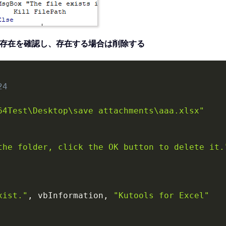
の存在を確認し、存在する場合は削除する
24
64Test\Desktop\save attachments\aaa.xlsx"
the folder, click the OK button to delete it.
xist."
,
 vbInformation
,
"Kutools for Excel"