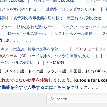
数値 VLookup
｜
複数シート間 VLookup
｜
ファジーマ
リストをすばやく作成
｜
連動型ドロップダウンリスト
｜
移動
｜
非表示列の表示状態を切り替え
｜
範囲および列の比較
...
ンビュー
｜
強化された数式バー
｜
ワークブックとシートマ
｜
暗号化／セルの復号化
｜
リストからメール送信
｜
ス
消し線。。。） 。。。
テキストの追加
、
特定の文字を削除
、...）
｜
50+
チャート
タイ
挿入
ツール
（
QR コードを挿入
、
パスから画像を挿入
、...）
｜
マージ
、
セルの分割
、...）
｜
さらに多数
。英語、スペイン語、ドイツ語、フランス語、中国語、および40
ルを強化し、これまでにない効率を体験しましょう。
Kutools fo
な機能を今すぐ入手するにはこちらをクリック。。。