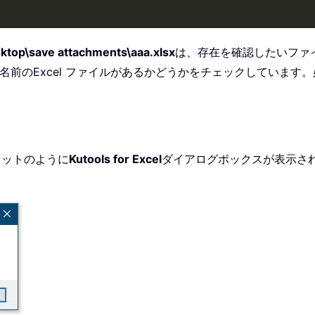
top\save attachments\aaa.xlsx
は、存在を確認したいファ
名前のExcel ファイルがあるかどうかをチェックしていま
ョットのように
Kutools for Excel
ダイアログボックスが表示さ