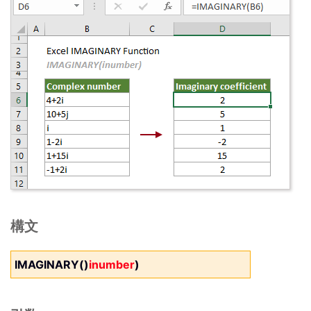
構文
IMAGINARY()
inumber
)