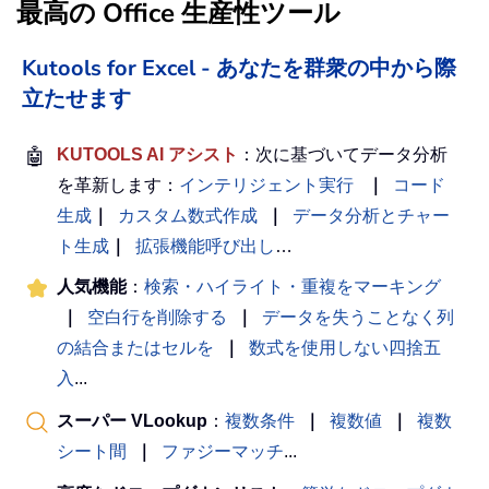
最高の Office 生産性ツール
Kutools for Excel - あなたを群衆の中から際
立たせます
🤖
KUTOOLS AI アシスト
：次に基づいてデータ分析
を革新します：
インテリジェント実行
｜
コード
生成
｜
カスタム数式作成
｜
データ分析とチャー
ト生成
｜
拡張機能呼び出し
…
人気機能
：
検索・ハイライト・重複をマーキング
｜
空白行を削除する
｜
データを失うことなく列
の結合またはセルを
｜
数式を使用しない四捨五
入
...
スーパー VLookup
：
複数条件
｜
複数値
｜
複数
シート間
｜
ファジーマッチ
...