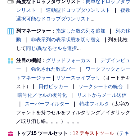
高度なドロップダウンリスト
：
簡単なドロップダウ
ンリスト
｜
連動型ドロップダウンリスト
｜
複数
選択可能なドロップダウンリスト
...
列マネージャー
：
指定した数の列を追加
｜
列の移
動
｜
非表示列の表示状態を切り替え
｜
列を比較
して
同じ/異なるセルを選択
...
注目の機能
：
グリッドフォーカス
｜
デザインビュ
ー
｜
強化された数式バー
｜
ワークブックとシー
トマネージャー
｜
リソースライブラリ
（オートテキ
スト）
｜
日付ピッカー
｜
ワークシートの統合
｜
暗号化／セルの復号化
｜
リストからメール送信
｜
スーパーフィルター
｜
特殊フィルタ
（太字の
フォントを持つセルをフィルタリング／イタリック
／取り消し線。。。） 。。。
トップ15 ツールセット
：
12
テキスト
ツール
（
テキ