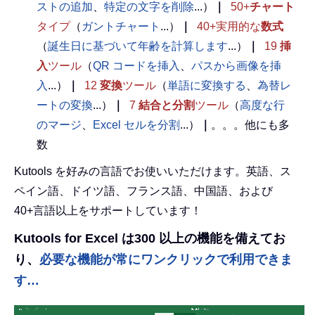
ストの追加
、
特定の文字を削除
...）
｜
50+
チャート
タイプ
（
ガントチャート
...）
｜
40+実用的な
数式
（
誕生日に基づいて年齢を計算します
...）
｜
19
挿
入
ツール
（
QR コードを挿入
、
パスから画像を挿
入
...）
｜
12
変換
ツール
（
単語に変換する
、
為替レ
ートの変換
...）
｜
7
結合と分割
ツール
（
高度な行
のマージ
、
Excel セルを分割
...）
｜
。。。他にも多
数
Kutools を好みの言語でお使いいただけます。英語、ス
ペイン語、ドイツ語、フランス語、中国語、および
40+言語以上をサポートしています！
Kutools for Excel は300 以上の機能を備えてお
り、
必要な機能が常にワンクリックで利用できま
す…