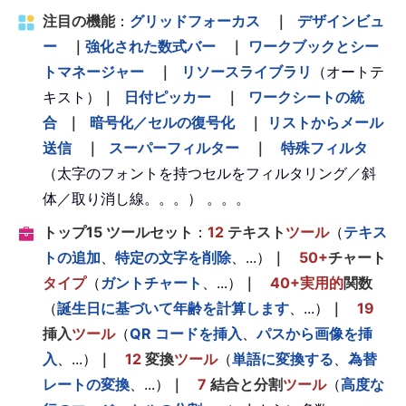
注目の機能
：
グリッドフォーカス
｜
デザインビュ
ー
｜
強化された数式バー
｜
ワークブックとシー
トマネージャー
｜
リソースライブラリ
（オートテ
キスト）
｜
日付ピッカー
｜
ワークシートの統
合
｜
暗号化／セルの復号化
｜
リストからメール
送信
｜
スーパーフィルター
｜
特殊フィルタ
（太字のフォントを持つセルをフィルタリング／斜
体／取り消し線。。。） 。。。
トップ15 ツールセット
：
12
テキスト
ツール
（
テキス
トの追加
、
特定の文字を削除
、...）
｜
50+
チャート
タイプ
（
ガントチャート
、...）
｜
40+実用的
関数
（
誕生日に基づいて年齢を計算します
、...）
｜
19
挿入
ツール
（
QR コードを挿入
、
パスから画像を挿
入
、...）
｜
12
変換
ツール
（
単語に変換する
、
為替
レートの変換
、...）
｜
7
結合と分割
ツール
（
高度な