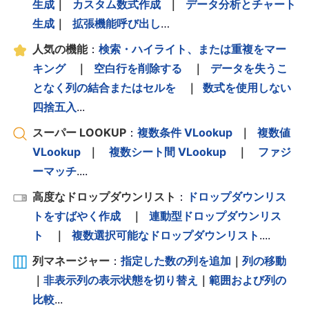
生成
｜
カスタム数式作成
｜
データ分析とチャート
生成
｜
拡張機能呼び出し
…
人気の機能
：
検索・ハイライト、または重複をマー
キング
｜
空白行を削除する
｜
データを失うこ
となく列の結合またはセルを
｜
数式を使用しない
四捨五入
...
スーパー LOOKUP
：
複数条件 VLookup
｜
複数値
VLookup
｜
複数シート間 VLookup
｜
ファジ
ーマッチ
....
高度なドロップダウンリスト
：
ドロップダウンリス
トをすばやく作成
｜
連動型ドロップダウンリス
ト
｜
複数選択可能なドロップダウンリスト
....
列マネージャー
：
指定した数の列を追加
｜
列の移動
｜
非表示列の表示状態を切り替え
｜
範囲および列の
比較
...