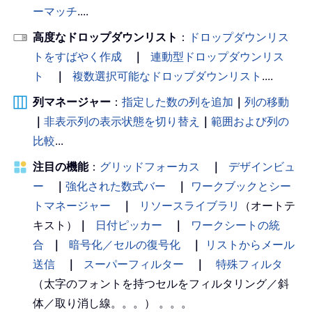
ーマッチ
....
高度なドロップダウンリスト
：
ドロップダウンリス
トをすばやく作成
｜
連動型ドロップダウンリス
ト
｜
複数選択可能なドロップダウンリスト
....
列マネージャー
：
指定した数の列を追加
｜
列の移動
｜
非表示列の表示状態を切り替え
｜
範囲および列の
比較
...
注目の機能
：
グリッドフォーカス
｜
デザインビュ
ー
｜
強化された数式バー
｜
ワークブックとシー
トマネージャー
｜
リソースライブラリ
（オートテ
キスト）
｜
日付ピッカー
｜
ワークシートの統
合
｜
暗号化／セルの復号化
｜
リストからメール
送信
｜
スーパーフィルター
｜
特殊フィルタ
（太字のフォントを持つセルをフィルタリング／斜
体／取り消し線。。。） 。。。