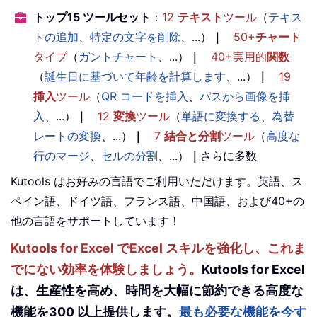
トップ15 ツールセット
：
12
テキスト
ツール
（
テキス
トの追加
、
特定の文字を削除
、...）
｜
50+
チャート
タイプ
（
ガントチャート
、...）
｜
40+実用的
関数
（
誕生日に基づいて年齢を計算します
、...）
｜
19
挿入
ツール
（
QR コードを挿入
、
パスから画像を挿
入
、...）
｜
12
変換
ツール
（
単語に変換する
、
為替
レートの変換
、...）
｜
7
結合と分割
ツール
（
高度な
行のマージ
、
セルの分割
、...）
｜
さらに多数
Kutools はお好みの言語でご利用いただけます。英語、ス
ペイン語、ドイツ語、フランス語、中国語、および40+の
他の言語をサポートしています！
Kutools for Excel でExcel スキルを強化し、これま
でにない効率を体験しましょう。
Kutools for Excel
は、生産性を高め、時間を大幅に節約できる高度な
機能を300 以上提供します。
最も必要な機能を今す