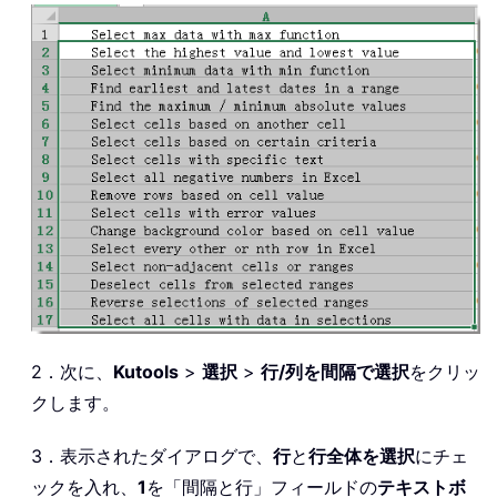
2．次に、
Kutools
>
選択
>
行/列を間隔で選択
をクリッ
クします。
3．表示されたダイアログで、
行
と
行全体を選択
にチェ
ックを入れ、
1
を「間隔と行」フィールドの
テキストボ