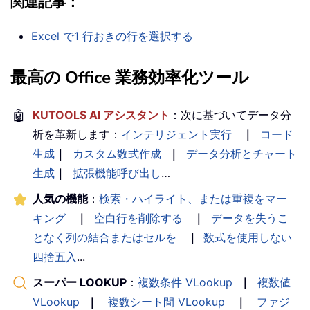
関連記事：
Excel で1 行おきの行を選択する
最高の Office 業務効率化ツール
🤖
KUTOOLS AI アシスタント
：次に基づいてデータ分
析を革新します：
インテリジェント実行
｜
コード
生成
｜
カスタム数式作成
｜
データ分析とチャート
生成
｜
拡張機能呼び出し
…
人気の機能
：
検索・ハイライト、または重複をマー
キング
｜
空白行を削除する
｜
データを失うこ
となく列の結合またはセルを
｜
数式を使用しない
四捨五入
...
スーパー LOOKUP
：
複数条件 VLookup
｜
複数値
VLookup
｜
複数シート間 VLookup
｜
ファジ