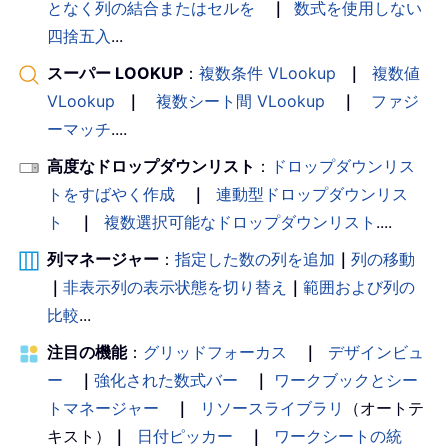
となく列の結合またはセルを
｜
数式を使用しない
四捨五入
...
スーパー LOOKUP
：
複数条件 VLookup
｜
複数値
VLookup
｜
複数シート間 VLookup
｜
ファジ
ーマッチ
....
高度なドロップダウンリスト
：
ドロップダウンリス
トをすばやく作成
｜
連動型ドロップダウンリス
ト
｜
複数選択可能なドロップダウンリスト
....
列マネージャー
：
指定した数の列を追加
｜
列の移動
｜
非表示列の表示状態を切り替え
｜
範囲および列の
比較
...
注目の機能
：
グリッドフォーカス
｜
デザインビュ
ー
｜
強化された数式バー
｜
ワークブックとシー
トマネージャー
｜
リソースライブラリ
（オートテ
キスト）
｜
日付ピッカー
｜
ワークシートの統