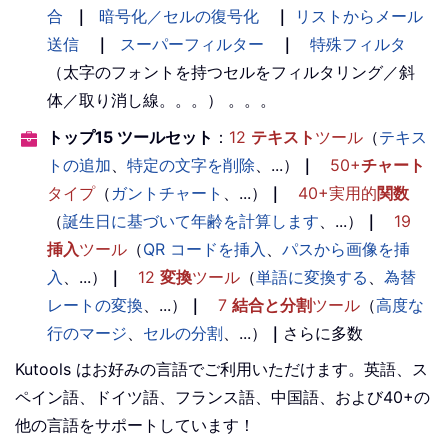
合
｜
暗号化／セルの復号化
｜
リストからメール
送信
｜
スーパーフィルター
｜
特殊フィルタ
（太字のフォントを持つセルをフィルタリング／斜
体／取り消し線。。。） 。。。
トップ15 ツールセット
：
12
テキスト
ツール
（
テキス
トの追加
、
特定の文字を削除
、...）
｜
50+
チャート
タイプ
（
ガントチャート
、...）
｜
40+実用的
関数
（
誕生日に基づいて年齢を計算します
、...）
｜
19
挿入
ツール
（
QR コードを挿入
、
パスから画像を挿
入
、...）
｜
12
変換
ツール
（
単語に変換する
、
為替
レートの変換
、...）
｜
7
結合と分割
ツール
（
高度な
行のマージ
、
セルの分割
、...）
｜
さらに多数
Kutools はお好みの言語でご利用いただけます。英語、ス
ペイン語、ドイツ語、フランス語、中国語、および40+の
他の言語をサポートしています！