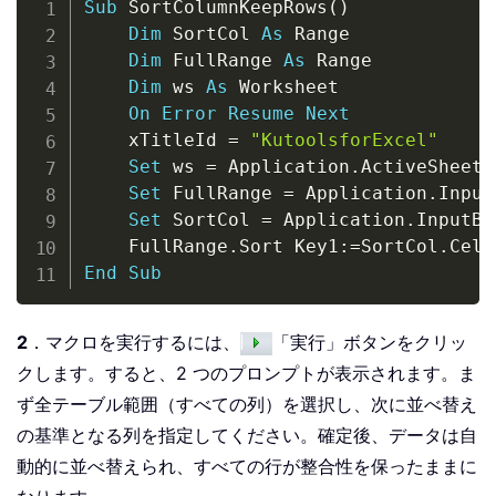
Sub
 SortColumnKeepRows
(
)
Dim
 SortCol 
As
 Range

Dim
 FullRange 
As
 Range

Dim
 ws 
As
 Worksheet

On
Error
Resume
Next
    xTitleId 
=
"KutoolsforExcel"
Set
 ws 
=
 Application
.
ActiveSheet

Set
 FullRange 
=
 Application
.
Input
Set
 SortCol 
=
 Application
.
InputBo
    FullRange
.
Sort Key1
:
=
SortCol
.
Cell
End
Sub
2
．マクロを実行するには、
「実行」ボタンをクリッ
クします。すると、2 つのプロンプトが表示されます。ま
ず全テーブル範囲（すべての列）を選択し、次に並べ替え
の基準となる列を指定してください。確定後、データは自
動的に並べ替えられ、すべての行が整合性を保ったままに