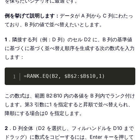
を保ちたいシナリオに最適です。
例を挙げて説明します：
データが A 列から C 列にわたっ
ており、B 列の値で並べ替えたいとします。
1
．隣接する列（例：D 列）のセル D2 に、B 列の基準値
に基づくに基づく並べ替え順序を生成する次の数式を入力
します：
Copy
=RANK.EQ(B2, $B$2:$B$10,1)
この数式は、範囲 B2:B10 内の各値を B 列内でランク付け
します。第3 引数に1 を指定すると昇順で並べ替えられ、
降順にする場合は0 を指定します。
2
．D 列全体（D2 を選択し、フィルハンドルを D10 まで
ドラッグ）に数式をコピーするには、Enter キーを押して