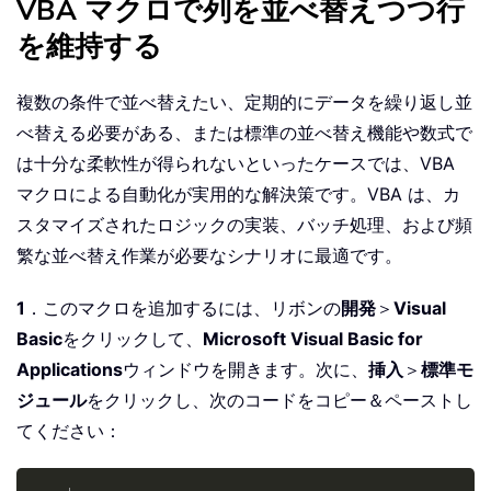
VBA マクロで列を並べ替えつつ行
を維持する
複数の条件で並べ替えたい、定期的にデータを繰り返し並
べ替える必要がある、または標準の並べ替え機能や数式で
は十分な柔軟性が得られないといったケースでは、VBA
マクロによる自動化が実用的な解決策です。VBA は、カ
スタマイズされたロジックの実装、バッチ処理、および頻
繁な並べ替え作業が必要なシナリオに最適です。
1
．このマクロを追加するには、リボンの
開発
＞
Visual
Basic
をクリックして、
Microsoft Visual Basic for
Applications
ウィンドウを開きます。次に、
挿入
＞
標準モ
ジュール
をクリックし、次のコードをコピー＆ペーストし
てください：
Copy