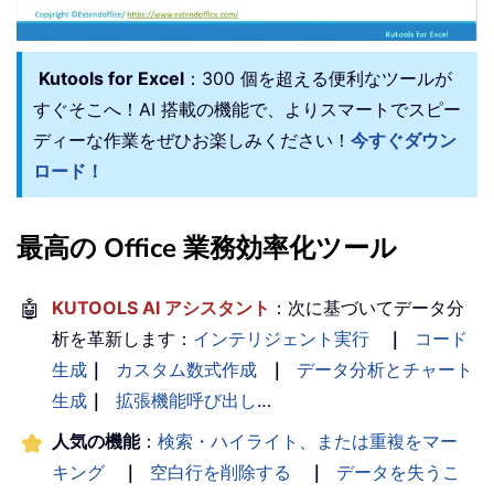
Kutools for Excel
：300 個を超える便利なツールが
すぐそこへ！AI 搭載の機能で、よりスマートでスピー
ディーな作業をぜひお楽しみください！
今すぐダウン
ロード！
最高の Office 業務効率化ツール
🤖
KUTOOLS AI アシスタント
：次に基づいてデータ分
析を革新します：
インテリジェント実行
｜
コード
生成
｜
カスタム数式作成
｜
データ分析とチャート
生成
｜
拡張機能呼び出し
…
人気の機能
：
検索・ハイライト、または重複をマー
キング
｜
空白行を削除する
｜
データを失うこ