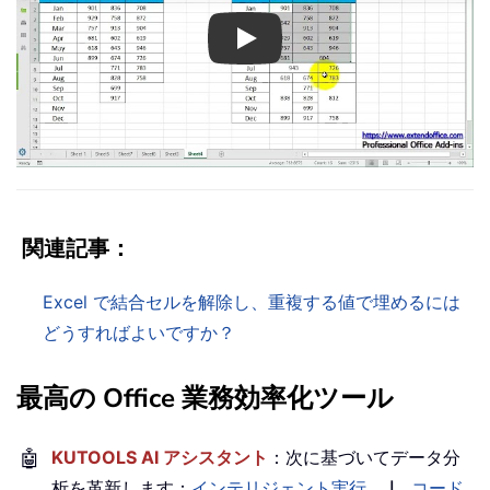
Play
関連記事：
Excel で結合セルを解除し、重複する値で埋めるには
どうすればよいですか？
最高の Office 業務効率化ツール
🤖
KUTOOLS AI アシスタント
：次に基づいてデータ分
析を革新します：
インテリジェント実行
｜
コード