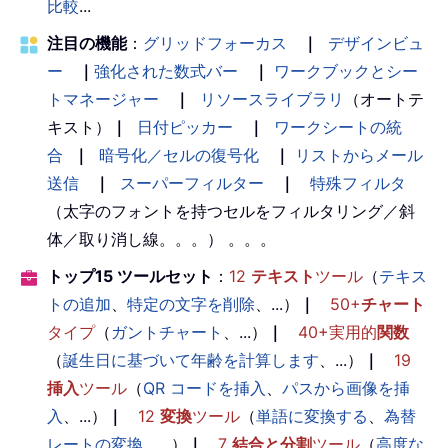
比較
...
注目の機能
：
グリッドフォーカス
｜
デザインビュ
ー
｜
強化された数式バー
｜
ワークブックとシー
トマネージャー
｜
リソースライブラリ
（オートテ
キスト）
｜
日付ピッカー
｜
ワークシートの統
合
｜
暗号化／セルの復号化
｜
リストからメール
送信
｜
スーパーフィルター
｜
特殊フィルタ
（太字のフォントを持つセルをフィルタリング／斜
体／取り消し線。。。） 。。。
トップ15 ツールセット
：
12
テキスト
ツール
（
テキス
トの追加
、
特定の文字を削除
、...）
｜
50+
チャート
タイプ
（
ガントチャート
、...）
｜
40+実用的
関数
（
誕生日に基づいて年齢を計算します
、...）
｜
19
挿入
ツール
（
QR コードを挿入
、
パスから画像を挿
入
、...）
｜
12
変換
ツール
（
単語に変換する
、
為替
レートの変換
、...）
｜
7
結合と分割
ツール
（
高度な