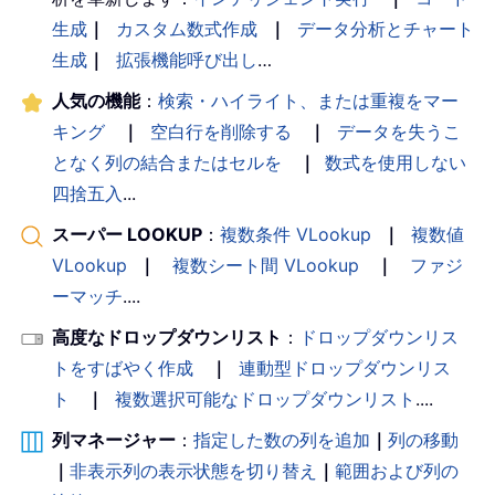
生成
｜
カスタム数式作成
｜
データ分析とチャート
生成
｜
拡張機能呼び出し
…
人気の機能
：
検索・ハイライト、または重複をマー
キング
｜
空白行を削除する
｜
データを失うこ
となく列の結合またはセルを
｜
数式を使用しない
四捨五入
...
スーパー LOOKUP
：
複数条件 VLookup
｜
複数値
VLookup
｜
複数シート間 VLookup
｜
ファジ
ーマッチ
....
高度なドロップダウンリスト
：
ドロップダウンリス
トをすばやく作成
｜
連動型ドロップダウンリス
ト
｜
複数選択可能なドロップダウンリスト
....
列マネージャー
：
指定した数の列を追加
｜
列の移動
｜
非表示列の表示状態を切り替え
｜
範囲および列の