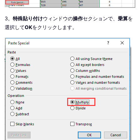
3。
特殊貼り付け
ウィンドウの
操作
セクションで、
乗算
を
選択して
OK
をクリックします。