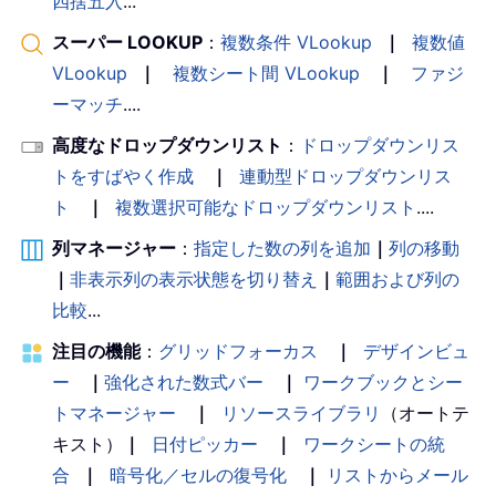
四捨五入
...
スーパー LOOKUP
：
複数条件 VLookup
｜
複数値
VLookup
｜
複数シート間 VLookup
｜
ファジ
ーマッチ
....
高度なドロップダウンリスト
：
ドロップダウンリス
トをすばやく作成
｜
連動型ドロップダウンリス
ト
｜
複数選択可能なドロップダウンリスト
....
列マネージャー
：
指定した数の列を追加
｜
列の移動
｜
非表示列の表示状態を切り替え
｜
範囲および列の
比較
...
注目の機能
：
グリッドフォーカス
｜
デザインビュ
ー
｜
強化された数式バー
｜
ワークブックとシー
トマネージャー
｜
リソースライブラリ
（オートテ
キスト）
｜
日付ピッカー
｜
ワークシートの統
合
｜
暗号化／セルの復号化
｜
リストからメール