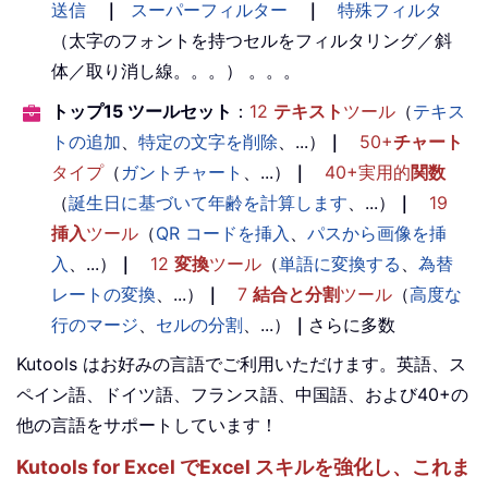
送信
｜
スーパーフィルター
｜
特殊フィルタ
（太字のフォントを持つセルをフィルタリング／斜
体／取り消し線。。。） 。。。
トップ15 ツールセット
：
12
テキスト
ツール
（
テキス
トの追加
、
特定の文字を削除
、...）
｜
50+
チャート
タイプ
（
ガントチャート
、...）
｜
40+実用的
関数
（
誕生日に基づいて年齢を計算します
、...）
｜
19
挿入
ツール
（
QR コードを挿入
、
パスから画像を挿
入
、...）
｜
12
変換
ツール
（
単語に変換する
、
為替
レートの変換
、...）
｜
7
結合と分割
ツール
（
高度な
行のマージ
、
セルの分割
、...）
｜
さらに多数
Kutools はお好みの言語でご利用いただけます。英語、ス
ペイン語、ドイツ語、フランス語、中国語、および40+の
他の言語をサポートしています！
Kutools for Excel でExcel スキルを強化し、これま