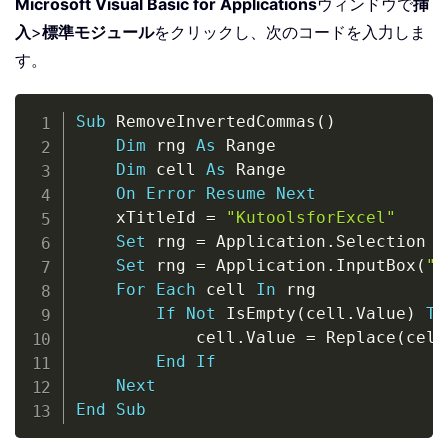
Microsoft Visual Basic for Applications
ウィンドウで
挿
入
>
標準モジュール
をクリックし、次のコードを入力しま
す。
Copy
Sub
 RemoveInvertedCommas
(
)
Dim
 rng 
As
 Range

Dim
 cell 
As
 Range

On
Error
Resume
Next
    xTitleId 
=
"KutoolsforExcel"
Set
 rng 
=
 Application
.
Selection

Set
 rng 
=
 Application
.
InputBox
(
"S
For
Each
 cell 
In
 rng

If
Not
 IsEmpty
(
cell
.
Value
)
Th
            cell
.
Value 
=
 Replace
(
cell
End
If
Next
End
Sub