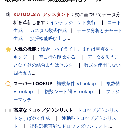
🤖
KUTOOLS AI アシスタント
：次に基づいてデータ分
析を革新します：
インテリジェント実行
｜
コード
生成
｜
カスタム数式作成
｜
データ分析とチャート
生成
｜
拡張機能呼び出し
…
人気の機能
：
検索・ハイライト、または重複をマー
キング
｜
空白行を削除する
｜
データを失うこ
となく列の結合またはセルを
｜
数式を使用しない
四捨五入
...
スーパー LOOKUP
：
複数条件 VLookup
｜
複数値
VLookup
｜
複数シート間 VLookup
｜
ファジ
ーマッチ
....
高度なドロップダウンリスト
：
ドロップダウンリス
トをすばやく作成
｜
連動型ドロップダウンリス
ト
｜
複数選択可能なドロップダウンリスト
....