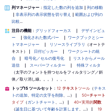
列マネージャー
：
指定した数の列を追加
｜
列の移動
｜
非表示列の表示状態を切り替え
｜
範囲および列の
比較
...
注目の機能
：
グリッドフォーカス
｜
デザインビュ
ー
｜
強化された数式バー
｜
ワークブックとシー
トマネージャー
｜
リソースライブラリ
（オートテ
キスト）
｜
日付ピッカー
｜
ワークシートの統
合
｜
暗号化／セルの復号化
｜
リストからメール
送信
｜
スーパーフィルター
｜
特殊フィルタ
（太字のフォントを持つセルをフィルタリング／斜
体／取り消し線。。。） 。。。
トップ15 ツールセット
：
12
テキスト
ツール
（
テキス
トの追加
、
特定の文字を削除
、...）
｜
50+
チャート
タイプ
（
ガントチャート
、...）
｜
40+実用的
関数
（
誕生日に基づいて年齢を計算します
、...）
｜
19