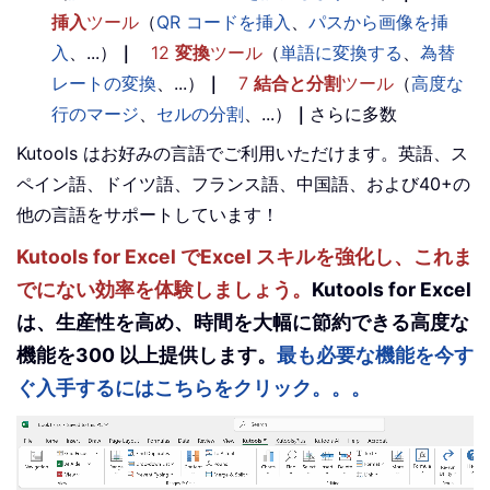
挿入
ツール
（
QR コードを挿入
、
パスから画像を挿
入
、...）
｜
12
変換
ツール
（
単語に変換する
、
為替
レートの変換
、...）
｜
7
結合と分割
ツール
（
高度な
行のマージ
、
セルの分割
、...）
｜
さらに多数
Kutools はお好みの言語でご利用いただけます。英語、ス
ペイン語、ドイツ語、フランス語、中国語、および40+の
他の言語をサポートしています！
Kutools for Excel でExcel スキルを強化し、これま
でにない効率を体験しましょう。
Kutools for Excel
は、生産性を高め、時間を大幅に節約できる高度な
機能を300 以上提供します。
最も必要な機能を今す
ぐ入手するにはこちらをクリック。。。