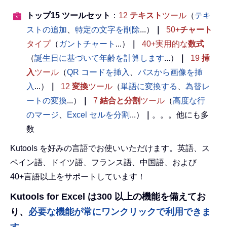
トップ15 ツールセット
：
12
テキスト
ツール
（
テキ
ストの追加
、
特定の文字を削除
...）
｜
50+
チャート
タイプ
（
ガントチャート
...）
｜
40+実用的な
数式
（
誕生日に基づいて年齢を計算します
...）
｜
19
挿
入
ツール
（
QR コードを挿入
、
パスから画像を挿
入
...）
｜
12
変換
ツール
（
単語に変換する
、
為替レ
ートの変換
...）
｜
7
結合と分割
ツール
（
高度な行
のマージ
、
Excel セルを分割
...）
｜
。。。他にも多
数
Kutools を好みの言語でお使いいただけます。英語、ス
ペイン語、ドイツ語、フランス語、中国語、および
40+言語以上をサポートしています！
Kutools for Excel は300 以上の機能を備えてお
り、
必要な機能が常にワンクリックで利用できま