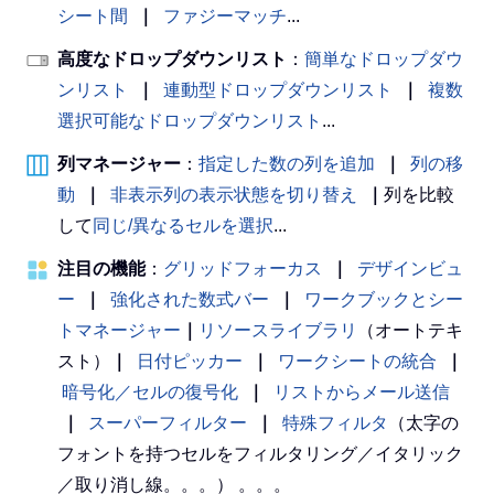
シート間
｜
ファジーマッチ
...
高度なドロップダウンリスト
：
簡単なドロップダウ
ンリスト
｜
連動型ドロップダウンリスト
｜
複数
選択可能なドロップダウンリスト
...
列マネージャー
：
指定した数の列を追加
｜
列の移
動
｜
非表示列の表示状態を切り替え
｜
列を比較
して
同じ/異なるセルを選択
...
注目の機能
：
グリッドフォーカス
｜
デザインビュ
ー
｜
強化された数式バー
｜
ワークブックとシー
トマネージャー
｜
リソースライブラリ
（オートテキ
スト）
｜
日付ピッカー
｜
ワークシートの統合
｜
暗号化／セルの復号化
｜
リストからメール送信
｜
スーパーフィルター
｜
特殊フィルタ
（太字の
フォントを持つセルをフィルタリング／イタリック
／取り消し線。。。） 。。。