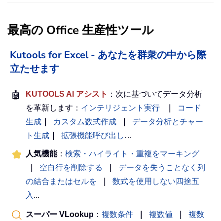
最高の Office 生産性ツール
Kutools for Excel - あなたを群衆の中から際
立たせます
🤖
KUTOOLS AI アシスト
：次に基づいてデータ分析
を革新します：
インテリジェント実行
｜
コード
生成
｜
カスタム数式作成
｜
データ分析とチャー
ト生成
｜
拡張機能呼び出し
…
人気機能
：
検索・ハイライト・重複をマーキング
｜
空白行を削除する
｜
データを失うことなく列
の結合またはセルを
｜
数式を使用しない四捨五
入
...
スーパー VLookup
：
複数条件
｜
複数値
｜
複数