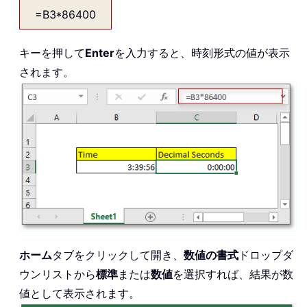
=B3*86400
キーを押して
Enter
を入力すると、時刻形式の値が表示
されます。
ホーム
タブをクリックして開き、
数値の書式
ドロップダ
ウンリストから
標準
または
数値
を選択すれば、結果が数
値として表示されます。