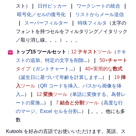
スト）
｜
日付ピッカー
｜
ワークシートの統合
｜
暗号化／セルの復号化
｜
リストからメール送信
｜
スーパーフィルター
｜
特殊フィルタ
（太字の
フォントを持つセルをフィルタリング／イタリック
／取り消し線。。。） 。。。
トップ15 ツールセット
：
12
テキスト
ツール
（
テキ
ストの追加
、
特定の文字を削除
...）
｜
50+
チャート
タイプ
（
ガントチャート
...）
｜
40+実用的な
数式
（
誕生日に基づいて年齢を計算します
...）
｜
19
挿
入
ツール
（
QR コードを挿入
、
パスから画像を挿
入
...）
｜
12
変換
ツール
（
単語に変換する
、
為替レ
ートの変換
...）
｜
7
結合と分割
ツール
（
高度な行
のマージ
、
Excel セルを分割
...）
｜
。。。他にも多
数
Kutools を好みの言語でお使いいただけます。英語、ス