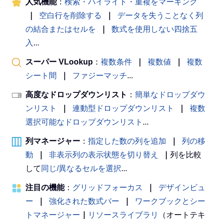
人気機能
：
検索・ハイライト・重複をマーキング
｜
空白行を削除する
｜
データを失うことなく列
の結合またはセルを
｜
数式を使用しない四捨五
入
...
スーパー VLookup
：
複数条件
｜
複数値
｜
複数
シート間
｜
ファジーマッチ
...
高度なドロップダウンリスト
：
簡単なドロップダウ
ンリスト
｜
連動型ドロップダウンリスト
｜
複数
選択可能なドロップダウンリスト
...
列マネージャー
：
指定した数の列を追加
｜
列の移
動
｜
非表示列の表示状態を切り替え
｜
列を比較
して
同じ/異なるセルを選択
...
注目の機能
：
グリッドフォーカス
｜
デザインビュ
ー
｜
強化された数式バー
｜
ワークブックとシー
トマネージャー
｜
リソースライブラリ
（オートテキ