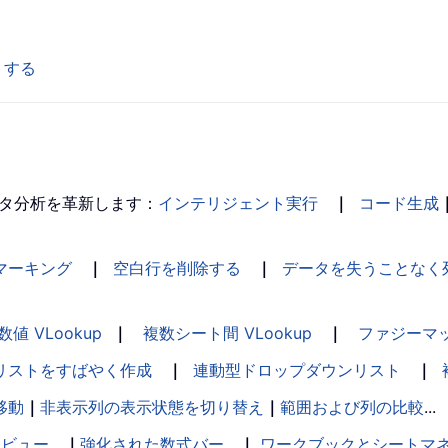
トする
タ分析を革新します：
インテリジェント実行
｜
コード生成
マーキング
｜
空白行を削除する
｜
データを失うことなく
数値 VLookup
｜
複数シート間 VLookup
｜
ファジーマ
リストをすばやく作成
｜
連動型ドロップダウンリスト
｜
移動
｜
非表示列の表示状態を切り替え
｜
範囲および列の比較
...
ンビュー
｜
強化された数式バー
｜
ワークブックとシートマ