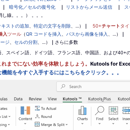
｜
暗号化／セルの復号化
｜
リストからメール送信
｜
ス
消し線。。。） 。。。
テキストの追加
、
特定の文字を削除
、...）
｜
50+
チャート
タイ
挿入
ツール
（
QR コードを挿入
、
パスから画像を挿入
、...）
｜
マージ
、
セルの分割
、...）
｜
さらに多数
。英語、スペイン語、ドイツ語、フランス語、中国語、および40
ルを強化し、これまでにない効率を体験しましょう。
Kutools fo
な機能を今すぐ入手するにはこちらをクリック。。。