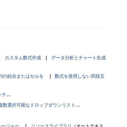
｜
カスタム数式作成
｜
データ分析とチャート生成
列の結合またはセルを
｜
数式を使用しない四捨五
ッチ
....
複数選択可能なドロップダウンリスト
....
ネージャー
｜
リソースライブラリ
（オートテキス