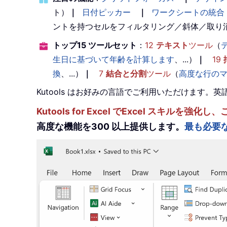
ト）
｜
日付ピッカー
｜
ワークシートの統合
ントを持つセルをフィルタリング／斜体／取り
トップ15 ツールセット
：
12
テキスト
ツール
（
生日に基づいて年齢を計算します
、...）
｜
19
換
、...）
｜
7
結合と分割
ツール
（
高度な行の
Kutools はお好みの言語でご利用いただけます
Kutools for Excel でExcel スキ
高度な機能を300 以上提供します。
最も必要