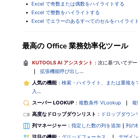
Excel で奇数または偶数をハイライトする
Excel で整数をハイライトする
Excel でエラーのあるすべてのセルをハイライ
最高の Office 業務効率化ツール
🤖
KUTOOLS AI アシスタント
：次に基づいてデー
｜
拡張機能呼び出し
…
人気の機能
：
検索・ハイライト、または重複を
入
...
スーパー LOOKUP
：
複数条件 VLookup
｜
複
高度なドロップダウンリスト
：
ドロップダウン
列マネージャー
：
指定した数の列を追加
｜
列の
注目の機能
：
グリッドフォーカス
｜
デザイ