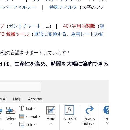
ーパーフィルター
｜
特殊フィルタ
（太字のフォ
プ
（
ガントチャート
、...）
｜
40+実用的
関数
（
誕
12
変換
ツール
（
単語に変換する
、
為替レートの変
+の他の言語をサポートしています！
r Excel は、生産性を高め、時間を大幅に節約できる