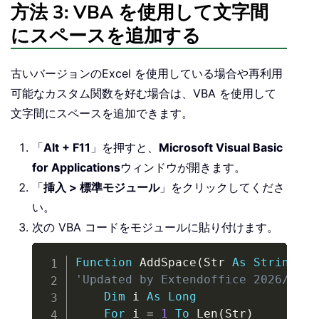
方法 3: VBA を使用して文字間
にスペースを追加する
古いバージョンのExcel を使用している場合や再利用
可能なカスタム関数を好む場合は、VBA を使用して
文字間にスペースを追加できます。
「
Alt + F11
」を押すと、
Microsoft Visual Basic
for Applications
ウィンドウが開きます。
「
挿入 > 標準モジュール
」をクリックしてくださ
い。
次の VBA コードをモジュールに貼り付けます。
Copy
Function
 AddSpace
(
Str 
As
String
)
A
'Updated by Extendoffice 2026/5/19
Dim
 i 
As
Long
For
 i 
=
1
To
 Len
(
Str
)