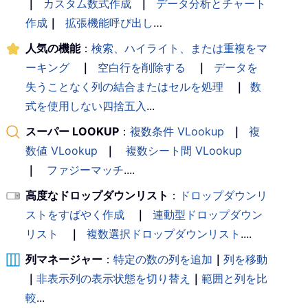
｜
カスタム数式作成
｜
データ分析とチャート
作成
｜
拡張機能呼び出し
…
人気の機能
：
検索、ハイライト、または重複をマ
ーキング
｜
空白行を削除する
｜
データを
失うことなく列の結合またはセルを処理
｜
数
式を使用しない四捨五入
...
スーパー LOOKUP
：
複数条件 VLookup
｜
複
数値 VLookup
｜
複数シート間 VLookup
｜
ファジーマッチ
....
高度なドロップダウンリスト
：
ドロップダウンリ
ストをすばやく作成
｜
連動型ドロップダウン
リスト
｜
複数選択ドロップダウンリスト
....
列マネージャー
：
特定の数の列を追加
｜
列を移動
｜
非表示列の表示状態を切り替え
｜
範囲と列を比
較
...