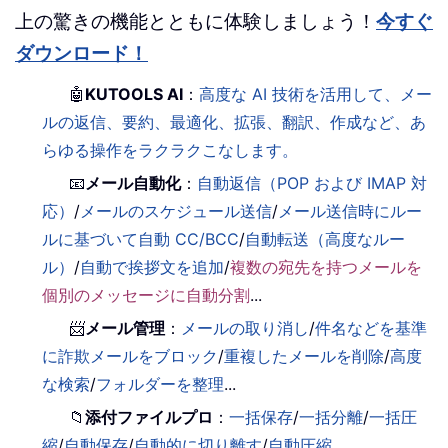
上の驚きの機能とともに体験しましょう！
今すぐ
ダウンロード！
🤖
KUTOOLS AI
：
高度な AI 技術を活用して、メー
ルの返信、要約、最適化、拡張、翻訳、作成など、あ
らゆる操作をラクラクこなします。
📧
メール自動化
：
自動返信（POP および IMAP 対
応）
/
メールのスケジュール送信
/
メール送信時にルー
ルに基づいて自動 CC/BCC
/
自動転送（高度なルー
ル）
/
自動で挨拶文を追加
/
複数の宛先を持つメールを
個別のメッセージに自動分割
...
📨
メール管理
：
メールの取り消し
/
件名などを基準
に詐欺メールをブロック
/
重複したメールを削除
/
高度
な検索
/
フォルダーを整理
...
📁
添付ファイルプロ
：
一括保存
/
一括分離
/
一括圧
縮
/
自動保存
/
自動的に切り離す
/
自動圧縮
...