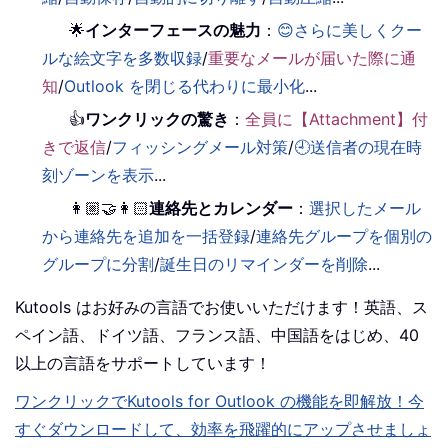
🌟
インターフェースの魅力
：
😊さらに美しくクー
ルな絵文字を多数収録
/
重要なメールが届いた際に通
知
/
Outlook を閉じる代わりに最小化
...
👍
ワンクリックの驚き
：
全員に【Attachment】付
きで返信
/
フィッシングメール対策
/
🕘送信者の現在時
刻ゾーンを表示
...
👩🏼‍🤝‍👩🏻
連絡先とカレンダー
：
選択したメール
から連絡先を追加を一括登録
/
連絡先グループを個別の
グループに分割
/
誕生日のリマインダーを削除
...
Kutools はお好みの言語でお使いいただけます！英語、ス
ペイン語、ドイツ語、フランス語、中国語をはじめ、40
以上の言語をサポートしています！
ワンクリックでKutools for Outlook の機能を即解放！今
すぐダウンロードして、効率を飛躍的にアップさせましょ