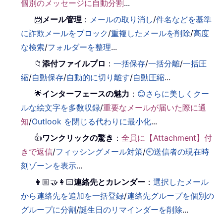
個別のメッセージに自動分割
...
📨
メール管理
：
メールの取り消し
/
件名などを基準
に詐欺メールをブロック
/
重複したメールを削除
/
高度
な検索
/
フォルダーを整理
...
📁
添付ファイルプロ
：
一括保存
/
一括分離
/
一括圧
縮
/
自動保存
/
自動的に切り離す
/
自動圧縮
...
🌟
インターフェースの魅力
：
😊さらに美しくクー
ルな絵文字を多数収録
/
重要なメールが届いた際に通
知
/
Outlook を閉じる代わりに最小化
...
👍
ワンクリックの驚き
：
全員に【Attachment】付
きで返信
/
フィッシングメール対策
/
🕘送信者の現在時
刻ゾーンを表示
...
👩🏼‍🤝‍👩🏻
連絡先とカレンダー
：
選択したメール
から連絡先を追加を一括登録
/
連絡先グループを個別の
グループに分割
/
誕生日のリマインダーを削除
...