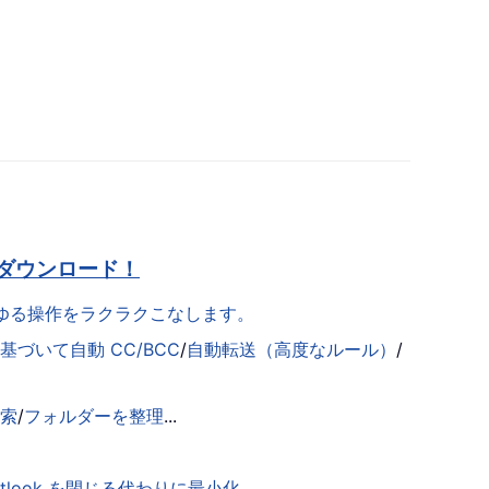
ダウンロード！
らゆる操作をラクラクこなします。
づいて自動 CC/BCC
/
自動転送（高度なルール）
/
検索
/
フォルダーを整理
...
utlook を閉じる代わりに最小化
...