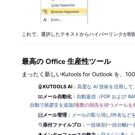
これで、選択したテキストからハイパーリンクが削
最高の Office 生産性ツール
まったく新しいKutools for Outlook
🤖
KUTOOLS AI
：
高度な AI 技術を活用
📧
メール自動化
：
自動返信（POP および IM
自動で挨拶文を追加
/
複数の宛先を持つメールを
📨
メール管理
：
メールの取り消し
/
件名など
📁
添付ファイルプロ
：
一括保存
/
一括分離
/
一
🌟
インターフェースの魅力
：
😊さらに美し