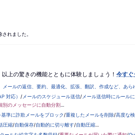
除されました。
 を、100 以上の驚きの機能とともに体験しましょう！
今すぐ
して、メールの返信、要約、最適化、拡張、翻訳、作成など、あ
AP 対応）
/
メールのスケジュール送信
/
メール送信時にルールに基
個別のメッセージに自動分割
...
を基準に詐欺メールをブロック
/
重複したメールを削除
/
高度な
括圧縮
/
自動保存
/
自動的に切り離す
/
自動圧縮
...
くクールな絵文字を多数収録
/
重要なメールが届いた際に通知
/
O