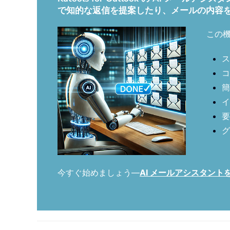
で知的な返信を提案したり、メールの内容
この
ス
コ
簡
イ
要
グ
今すぐ始めましょう—
AI メールアシスタン