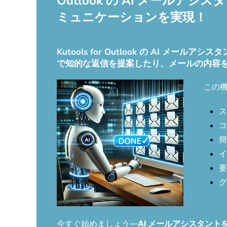
Outlook の AI メー
ミュニケーションを実現！
Kutools for Outlook の AI
で知的な返信を提案したり、メールの内容
この
ス
コ
簡
イ
要
グ
今すぐ始めましょう—
AI メールアシスタン