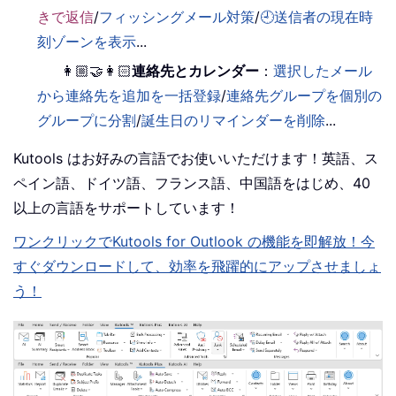
きで返信
/
フィッシングメール対策
/
🕘送信者の現在時
刻ゾーンを表示
...
👩🏼‍🤝‍👩🏻
連絡先とカレンダー
：
選択したメール
から連絡先を追加を一括登録
/
連絡先グループを個別の
グループに分割
/
誕生日のリマインダーを削除
...
Kutools はお好みの言語でお使いいただけます！英語、ス
ペイン語、ドイツ語、フランス語、中国語をはじめ、40
以上の言語をサポートしています！
ワンクリックでKutools for Outlook の機能を即解放！今
すぐダウンロードして、効率を飛躍的にアップさせましょ
う！