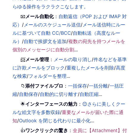
らゆる操作をラクラクこなします。
📧
メール自動化
：
自動返信（POP および IMAP 対
応）
/
メールのスケジュール送信
/
メール送信時にルー
ルに基づいて自動 CC/BCC
/
自動転送（高度なルー
ル）
/
自動で挨拶文を追加
/
複数の宛先を持つメールを
個別のメッセージに自動分割
...
📨
メール管理
：
メールの取り消し
/
件名などを基準
に詐欺メールをブロック
/
重複したメールを削除
/
高度
な検索
/
フォルダーを整理
...
📁
添付ファイルプロ
：
一括保存
/
一括分離
/
一括圧
縮
/
自動保存
/
自動的に切り離す
/
自動圧縮
...
🌟
インターフェースの魅力
：
😊さらに美しくクー
ルな絵文字を多数収録
/
重要なメールが届いた際に通
知
/
Outlook を閉じる代わりに最小化
...
👍
ワンクリックの驚き
：
全員に【Attachment】付