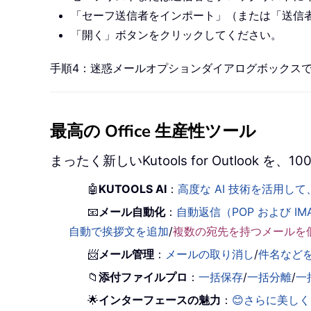
「セーフ送信者をインポート」（または「送信
「開く」ボタンをクリックしてください。
手順4：迷惑メールオプションダイアログボックスで
最高の Office 生産性ツール
まったく新しいKutools for Outlook
🤖
KUTOOLS AI
：
高度な AI 技術を活用
📧
メール自動化
：
自動返信（POP および IM
自動で挨拶文を追加
/
複数の宛先を持つメールを
📨
メール管理
：
メールの取り消し
/
件名など
📁
添付ファイルプロ
：
一括保存
/
一括分離
/
一
🌟
インターフェースの魅力
：
😊さらに美し