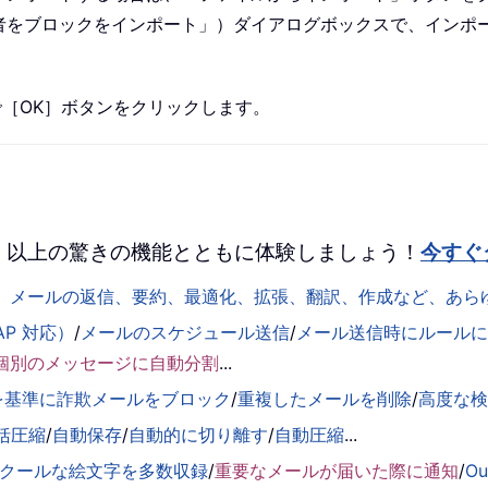
者をブロックをインポート」）ダイアログボックスで、インポ
［OK］ボタンをクリックします。
 を、100 以上の驚きの機能とともに体験しましょう！
今すぐ
して、メールの返信、要約、最適化、拡張、翻訳、作成など、あ
AP 対応）
/
メールのスケジュール送信
/
メール送信時にルールに基
個別のメッセージに自動分割
...
を基準に詐欺メールをブロック
/
重複したメールを削除
/
高度な
括圧縮
/
自動保存
/
自動的に切り離す
/
自動圧縮
...
くクールな絵文字を多数収録
/
重要なメールが届いた際に通知
/
O