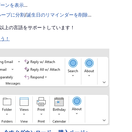
ゾーンを表示
...
ループに分割
/
誕生日のリマインダーを削除
...
0 以上の言語をサポートしています！
ょう！