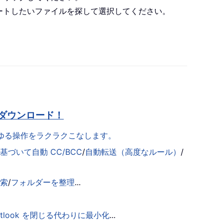
ートしたいファイルを探して選択してください。
ダウンロード！
らゆる操作をラクラクこなします。
づいて自動 CC/BCC
/
自動転送（高度なルール）
/
検索
/
フォルダーを整理
...
utlook を閉じる代わりに最小化
...