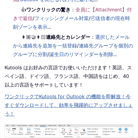
👍
ワンクリックの驚き
：
全員に【Attachment】付
きで返信
/
フィッシングメール対策
/
🕘送信者の現在時
刻ゾーンを表示
...
👩🏼‍🤝‍👩🏻
連絡先とカレンダー
：
選択したメール
から連絡先を追加を一括登録
/
連絡先グループを個別の
グループに分割
/
誕生日のリマインダーを削除
...
Kutools はお好みの言語でお使いいただけます！英語、ス
ペイン語、ドイツ語、フランス語、中国語をはじめ、40
以上の言語をサポートしています！
ワンクリックでKutools for Outlook の機能を即解放！今
すぐダウンロードして、効率を飛躍的にアップさせましょ
う！