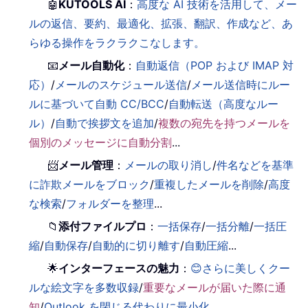
🤖
KUTOOLS AI
：
高度な AI 技術を活用して、メー
ルの返信、要約、最適化、拡張、翻訳、作成など、あ
らゆる操作をラクラクこなします。
📧
メール自動化
：
自動返信（POP および IMAP 対
応）
/
メールのスケジュール送信
/
メール送信時にルー
ルに基づいて自動 CC/BCC
/
自動転送（高度なルー
ル）
/
自動で挨拶文を追加
/
複数の宛先を持つメールを
個別のメッセージに自動分割
...
📨
メール管理
：
メールの取り消し
/
件名などを基準
に詐欺メールをブロック
/
重複したメールを削除
/
高度
な検索
/
フォルダーを整理
...
📁
添付ファイルプロ
：
一括保存
/
一括分離
/
一括圧
縮
/
自動保存
/
自動的に切り離す
/
自動圧縮
...
🌟
インターフェースの魅力
：
😊さらに美しくクー
ルな絵文字を多数収録
/
重要なメールが届いた際に通
知
/
Outlook を閉じる代わりに最小化
...