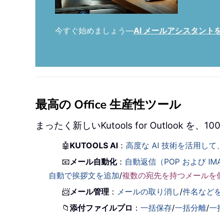
今すぐ始めましょう—
AI メールアシスタン
最高の Office 生産性ツール
まったく新しいKutools for Outlook
🤖
KUTOOLS AI
：
高度な AI 技術を活用
📧
メール自動化
：
自動返信（POP および IM
自動で挨拶文を追加
/
複数の宛先を持つメールを
📨
メール管理
：
メールの取り消し
/
件名など
📁
添付ファイルプロ
：
一括保存
/
一括分離
/
一