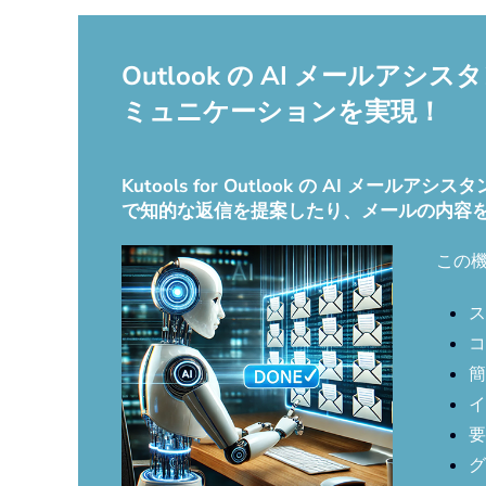
Outlook の AI メー
ミュニケーションを実現！
Kutools for Outlook の AI
で知的な返信を提案したり、メールの内容
この
ス
コ
簡
イ
要
グ