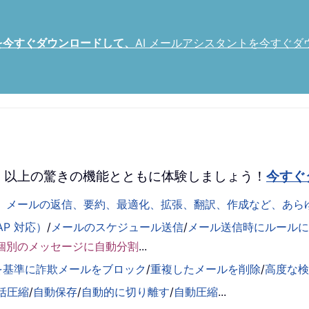
トを今すぐダウンロードして、
AI メールアシスタントを今すぐダ
 を、100 以上の驚きの機能とともに体験しましょう！
今すぐ
して、メールの返信、要約、最適化、拡張、翻訳、作成など、あ
AP 対応）
/
メールのスケジュール送信
/
メール送信時にルールに基
個別のメッセージに自動分割
...
を基準に詐欺メールをブロック
/
重複したメールを削除
/
高度な
括圧縮
/
自動保存
/
自動的に切り離す
/
自動圧縮
...