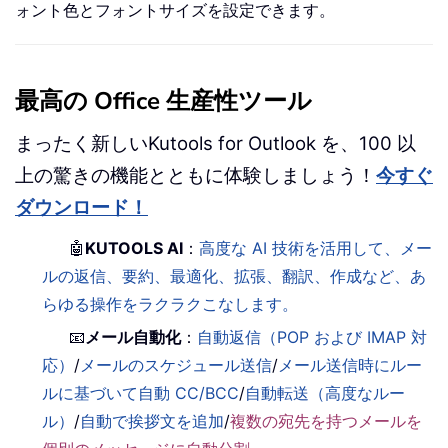
ォント色とフォントサイズを設定できます。
最高の Office 生産性ツール
まったく新しいKutools for Outlook を、100 以
上の驚きの機能とともに体験しましょう！
今すぐ
ダウンロード！
🤖
KUTOOLS AI
：
高度な AI 技術を活用して、メー
ルの返信、要約、最適化、拡張、翻訳、作成など、あ
らゆる操作をラクラクこなします。
📧
メール自動化
：
自動返信（POP および IMAP 対
応）
/
メールのスケジュール送信
/
メール送信時にルー
ルに基づいて自動 CC/BCC
/
自動転送（高度なルー
ル）
/
自動で挨拶文を追加
/
複数の宛先を持つメールを