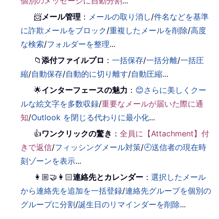
個別のメッセージに自動分割
...
📨
メール管理
：
メールの取り消し
/
件名などを基準
に詐欺メールをブロック
/
重複したメールを削除
/
高度
な検索
/
フォルダーを整理
...
📁
添付ファイルプロ
：
一括保存
/
一括分離
/
一括圧
縮
/
自動保存
/
自動的に切り離す
/
自動圧縮
...
🌟
インターフェースの魅力
：
😊さらに美しくクー
ルな絵文字を多数収録
/
重要なメールが届いた際に通
知
/
Outlook を閉じる代わりに最小化
...
👍
ワンクリックの驚き
：
全員に【Attachment】付
きで返信
/
フィッシングメール対策
/
🕘送信者の現在時
刻ゾーンを表示
...
👩🏼‍🤝‍👩🏻
連絡先とカレンダー
：
選択したメール
から連絡先を追加を一括登録
/
連絡先グループを個別の
グループに分割
/
誕生日のリマインダーを削除
...