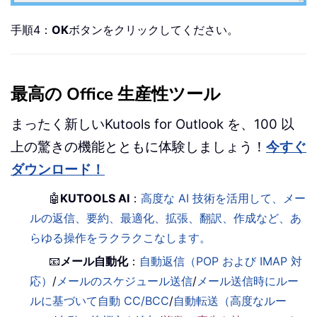
手順4：
OK
ボタンをクリックしてください。
最高の Office 生産性ツール
まったく新しいKutools for Outlook を、100 以
上の驚きの機能とともに体験しましょう！
今すぐ
ダウンロード！
🤖
KUTOOLS AI
：
高度な AI 技術を活用して、メー
ルの返信、要約、最適化、拡張、翻訳、作成など、あ
らゆる操作をラクラクこなします。
📧
メール自動化
：
自動返信（POP および IMAP 対
応）
/
メールのスケジュール送信
/
メール送信時にルー
ルに基づいて自動 CC/BCC
/
自動転送（高度なルー