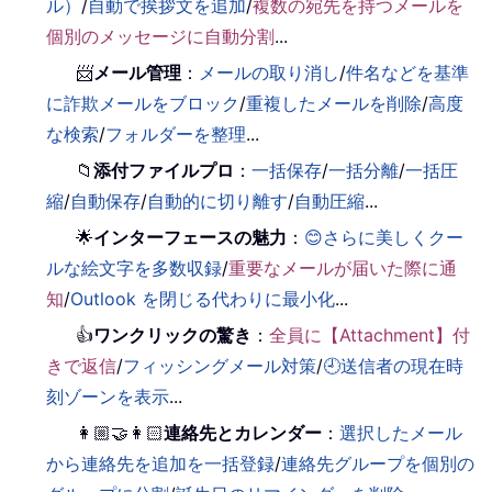
ル）
/
自動で挨拶文を追加
/
複数の宛先を持つメールを
個別のメッセージに自動分割
...
📨
メール管理
：
メールの取り消し
/
件名などを基準
に詐欺メールをブロック
/
重複したメールを削除
/
高度
な検索
/
フォルダーを整理
...
📁
添付ファイルプロ
：
一括保存
/
一括分離
/
一括圧
縮
/
自動保存
/
自動的に切り離す
/
自動圧縮
...
🌟
インターフェースの魅力
：
😊さらに美しくクー
ルな絵文字を多数収録
/
重要なメールが届いた際に通
知
/
Outlook を閉じる代わりに最小化
...
👍
ワンクリックの驚き
：
全員に【Attachment】付
きで返信
/
フィッシングメール対策
/
🕘送信者の現在時
刻ゾーンを表示
...
👩🏼‍🤝‍👩🏻
連絡先とカレンダー
：
選択したメール
から連絡先を追加を一括登録
/
連絡先グループを個別の