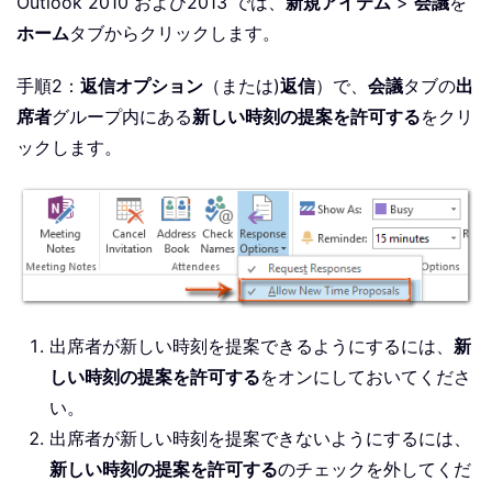
Outlook 2010 および2013 では、
新規アイテム
>
会議
を
ホーム
タブからクリックします。
手順2：
返信オプション
（または)
返信
）で、
会議
タブの
出
席者
グループ内にある
新しい時刻の提案を許可する
をクリ
ックします。
出席者が新しい時刻を提案できるようにするには、
新
しい時刻の提案を許可する
をオンにしておいてくださ
い。
出席者が新しい時刻を提案できないようにするには、
新しい時刻の提案を許可する
のチェックを外してくだ