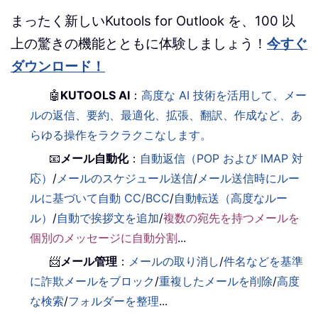
まったく新しいKutools for Outlook を、100 以
上の驚きの機能とともに体験しましょう！
今すぐ
ダウンロード！
🤖
KUTOOLS AI
：
高度な AI 技術を活用して、メー
ルの返信、要約、最適化、拡張、翻訳、作成など、あ
らゆる操作をラクラクこなします。
📧
メール自動化
：
自動返信（POP および IMAP 対
応）
/
メールのスケジュール送信
/
メール送信時にルー
ルに基づいて自動 CC/BCC
/
自動転送（高度なルー
ル）
/
自動で挨拶文を追加
/
複数の宛先を持つメールを
個別のメッセージに自動分割
...
📨
メール管理
：
メールの取り消し
/
件名などを基準
に詐欺メールをブロック
/
重複したメールを削除
/
高度
な検索
/
フォルダーを整理
...