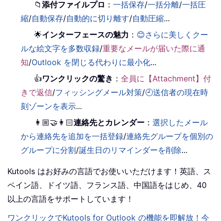
📁
添付ファイルプロ
：
一括保存
/
一括分離
/
一括圧
縮
/
自動保存
/
自動的に切り離す
/
自動圧縮
...
🌟
インターフェースの魅力
：
😊さらに美しくクー
ルな絵文字を多数収録
/
重要なメールが届いた際に通
知
/
Outlook を閉じる代わりに最小化
...
👍
ワンクリックの驚き
：
全員に【Attachment】付
きで返信
/
フィッシングメール対策
/
🕘送信者の現在時
刻ゾーンを表示
...
👩🏼‍🤝‍👩🏻
連絡先とカレンダー
：
選択したメール
から連絡先を追加を一括登録
/
連絡先グループを個別の
グループに分割
/
誕生日のリマインダーを削除
...
Kutools はお好みの言語でお使いいただけます！英語、ス
ペイン語、ドイツ語、フランス語、中国語をはじめ、40
以上の言語をサポートしています！
ワンクリックでKutools for Outlook の機能を即解放！今