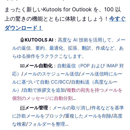
まったく新しいKutools for Outlook を、100 以
上の驚きの機能とともに体験しましょう！
今すぐ
ダウンロード！
🤖
KUTOOLS AI
：
高度な AI 技術を活用して、メー
ルの返信、要約、最適化、拡張、翻訳、作成など、あ
らゆる操作をラクラクこなします。
📧
メール自動化
：
自動返信（POP および IMAP 対
応）
/
メールのスケジュール送信
/
メール送信時にルー
ルに基づいて自動 CC/BCC
/
自動転送（高度なルー
ル）
/
自動で挨拶文を追加
/
複数の宛先を持つメールを
個別のメッセージに自動分割
...
📨
メール管理
：
メールの取り消し
/
件名などを基準
に詐欺メールをブロック
/
重複したメールを削除
/
高度
な検索
/
フォルダーを整理
...